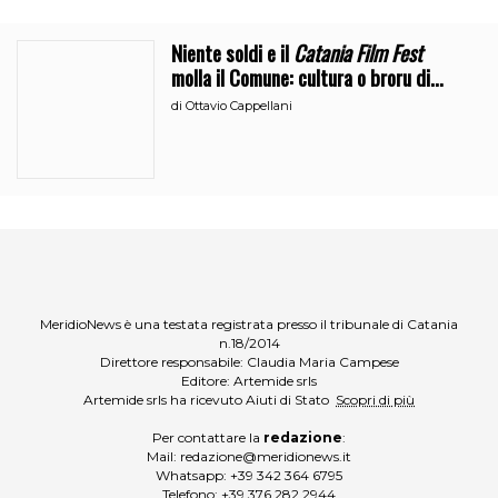
Niente soldi e il
Catania Film Fest
molla il Comune: cultura o broru di
ciciri?
di
Ottavio Cappellani
MeridioNews è una testata registrata presso il tribunale di Catania
n.18/2014
Direttore responsabile: Claudia Maria Campese
Editore: Artemide srls
Artemide srls ha ricevuto Aiuti di Stato
Scopri di più
Per contattare la
redazione
:
Mail:
redazione@meridionews.it
Whatsapp:
+39 342 364 6795
Telefono:
+39 376 282 2944