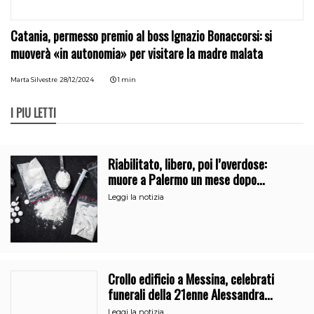
Catania, permesso premio al boss Ignazio Bonaccorsi: si
muoverà «in autonomia» per visitare la madre malata
Marta Silvestre
28/12/2024
1 min
I PIÙ LETTI
Riabilitato, libero, poi l’overdose:
muore a Palermo un mese dopo
l’uscita dalla comunità
Leggi la notizia
Crollo edificio a Messina, celebrati
funerali della 21enne Alessandra
Frazzica
Leggi la notizia