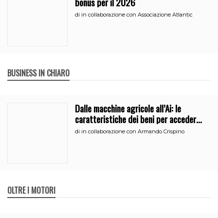
bonus per il 2026
di
in collaborazione con Associazione Atlantic
BUSINESS IN CHIARO
Dalle macchine agricole all’Ai: le
caratteristiche dei beni per accedere
all’iperammortamento
di
in collaborazione con Armando Crispino
OLTRE I MOTORI