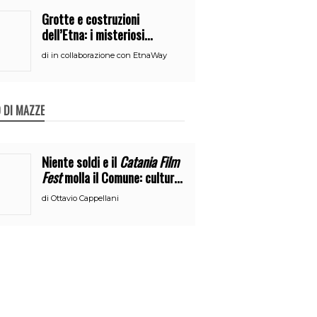
Grotte e costruzioni
dell’Etna: i misteriosi
nascondigli del vulcano
di
in collaborazione con EtnaWay
 DI MAZZE
Niente soldi e il
Catania Film
Fest
molla il Comune: cultura
o broru di ciciri?
di
Ottavio Cappellani