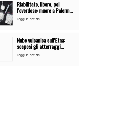
Riabilitato, libero, poi
l’overdose: muore a Palermo
un mese dopo l’uscita dalla
Leggi la notizia
comunità
Nube vulcanica sull’Etna:
sospesi gli atterraggi
all’aeroporto di Catania
Leggi la notizia