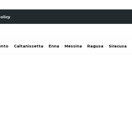
olicy
ento
Caltanissetta
Enna
Messina
Ragusa
Siracusa