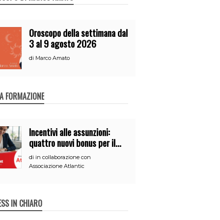
Oroscopo della settimana dal
3 al 9 agosto 2026
di
Marco Amato
A FORMAZIONE
Incentivi alle assunzioni:
quattro nuovi bonus per il
2026
di
in collaborazione con
Associazione Atlantic
ESS IN CHIARO