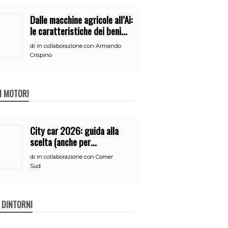
Dalle macchine agricole all’Ai:
le caratteristiche dei beni
per accedere
di
in collaborazione con Armando
all’iperammortamento
Crispino
 I MOTORI
City car 2026: guida alla
scelta (anche per
neopatentati)
di
in collaborazione con Comer
Sud
E DINTORNI