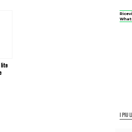
Ricev
What
 lite
e
I PIÙ L