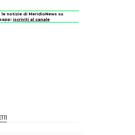
i le notizie di MeridioNews su
sapp:
iscriviti al canale
ETTI