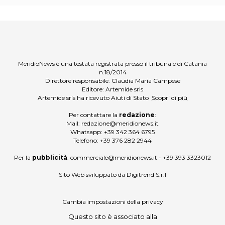
MeridioNews è una testata registrata presso il tribunale di Catania
n.18/2014
Direttore responsabile: Claudia Maria Campese
Editore: Artemide srls
Artemide srls ha ricevuto Aiuti di Stato
Scopri di più
Per contattare la
redazione
:
Mail:
redazione@meridionews.it
Whatsapp:
+39 342 364 6795
Telefono:
+39 376 282 2944
Per la
pubblicità
:
commerciale@meridionews.it
-
+39 393 3323012
Sito Web sviluppato da
Digitrend S.r.l
Cambia impostazioni della privacy
Questo sito è associato alla