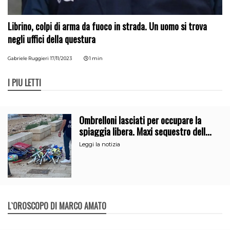
Librino, colpi di arma da fuoco in strada. Un uomo si trova
negli uffici della questura
Gabriele Ruggieri
17/11/2023
1 min
I PIÙ LETTI
Ombrelloni lasciati per occupare la
spiaggia libera. Maxi sequestro della
Guardia Costiera
Leggi la notizia
L`OROSCOPO DI MARCO AMATO