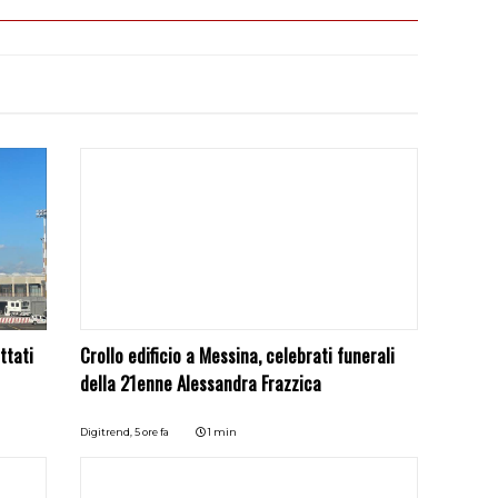
ttati
Crollo edificio a Messina, celebrati funerali
della 21enne Alessandra Frazzica
Digitrend,
5 ore fa
1 min