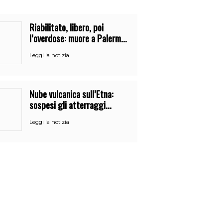
Riabilitato, libero, poi
l’overdose: muore a Palermo
un mese dopo l’uscita dalla
Leggi la notizia
comunità
Nube vulcanica sull’Etna:
sospesi gli atterraggi
all’aeroporto di Catania
Leggi la notizia