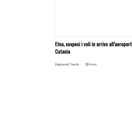
Etna, sospesi i voli in arrivo all’aeroport
Catania
Digitrend,
7 ore fa
1 min