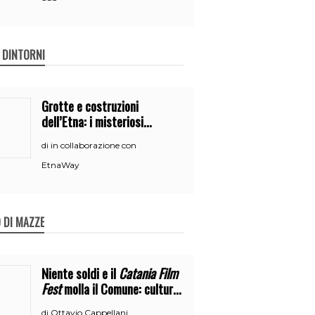
E DINTORNI
Grotte e costruzioni
dell’Etna: i misteriosi
nascondigli del vulcano
in collaborazione con
di
EtnaWay
 DI MAZZE
Niente soldi e il
Catania Film
Fest
molla il Comune: cultura
o broru di ciciri?
Ottavio Cappellani
di