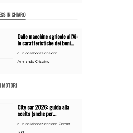
ESS IN CHIARO
Dalle macchine agricole all’Ai:
le caratteristiche dei beni
per accedere
in collaborazione con
di
all’iperammortamento
Armando Crispino
 I MOTORI
City car 2026: guida alla
scelta (anche per
neopatentati)
in collaborazione con Comer
di
Sud