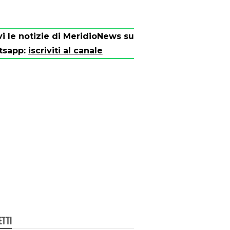
vi le notizie di MeridioNews su
tsapp:
iscriviti al canale
ETTI