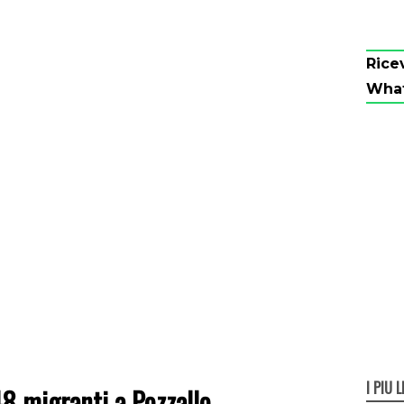
Rice
Wha
I PIÙ L
8 migranti a Pozzallo