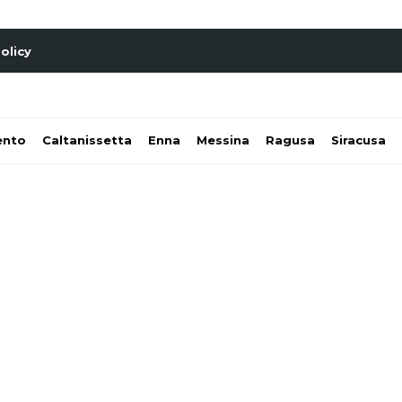
olicy
ento
Caltanissetta
Enna
Messina
Ragusa
Siracusa