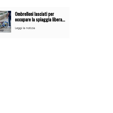
Ombrelloni lasciati per
occupare la spiaggia libera.
Maxi sequestro della Guardia
Leggi la notizia
Costiera