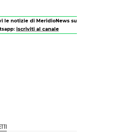
vi le notizie di MeridioNews su
tsapp:
iscriviti al canale
ETTI