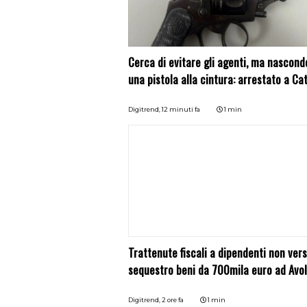
Cerca di evitare gli agenti, ma nascond
una pistola alla cintura: arrestato a Ca
Digitrend,
12 minuti fa
1 min
Trattenute fiscali a dipendenti non vers
sequestro beni da 700mila euro ad Avo
Digitrend,
2 ore fa
1 min