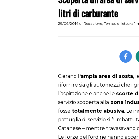
litri di carburante
29/09/2014
di
Redazione
,
Tempo di lettura 1 
C’erano l
‘ampia area di sosta
, l
rifornire sia gli automezzi che i 
l’aspirazione e anche le
scorte di
servizio scoperta alla
zona indust
fosse
totalmente abusiva
. Le i
pattuglia di servizio si è imbattut
Catanese – mentre travasavano q
Le forze dell’ordine hanno accer