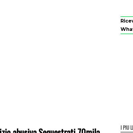
Rice
Wha
I PIÙ L
izio abusiva Sequestrati 70mila