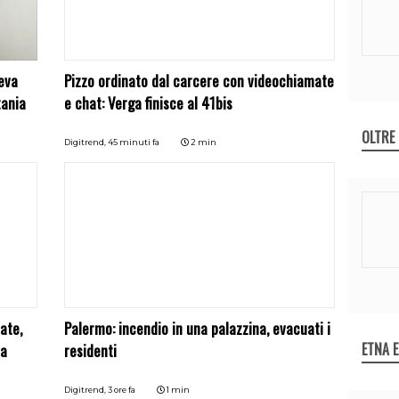
eva
Pizzo ordinato dal carcere con videochiamate
tania
e chat: Verga finisce al 41bis
OLTRE
Digitrend,
45 minuti fa
2 min
ate,
Palermo: incendio in una palazzina, evacuati i
ETNA 
la
residenti
Digitrend,
3 ore fa
1 min