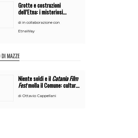
Grotte e costruzioni
dell’Etna: i misteriosi
nascondigli del vulcano
in collaborazione con
di
EtnaWay
 DI MAZZE
Niente soldi e il
Catania Film
Fest
molla il Comune: cultura
o broru di ciciri?
Ottavio Cappellani
di