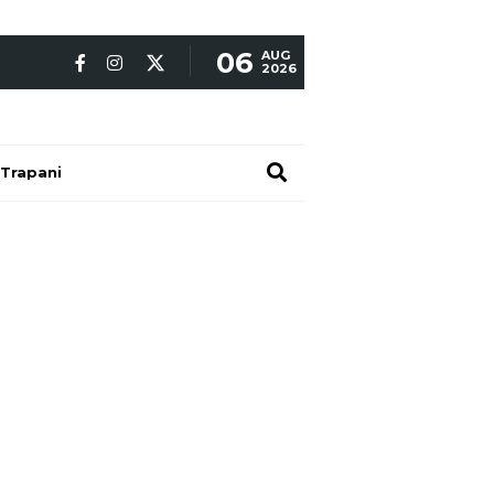
06
AUG
2026
Trapani