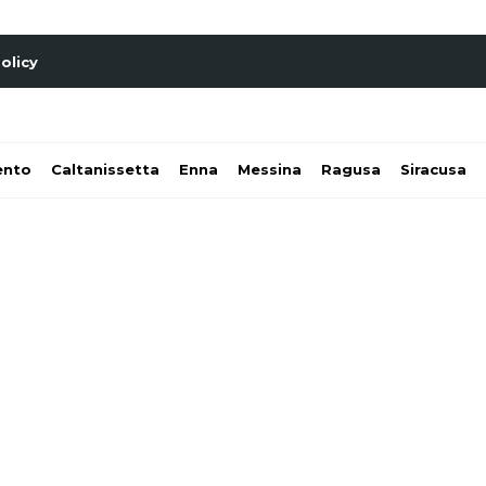
olicy
ento
Caltanissetta
Enna
Messina
Ragusa
Siracusa