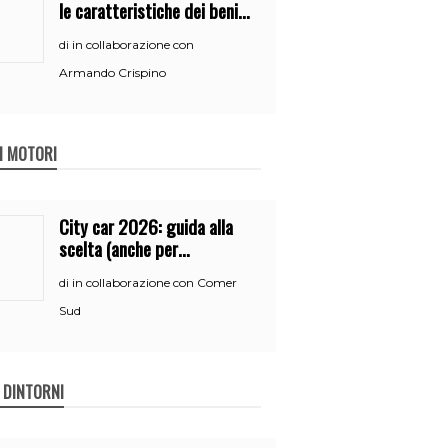
le caratteristiche dei beni
per accedere
in collaborazione con
di
all’iperammortamento
Armando Crispino
 I MOTORI
City car 2026: guida alla
scelta (anche per
neopatentati)
in collaborazione con Comer
di
Sud
E DINTORNI