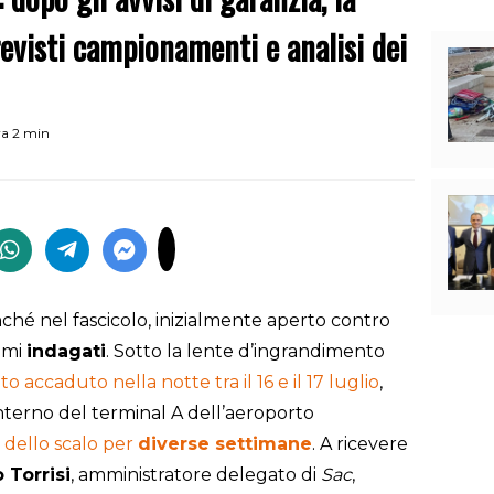
Previsti campionamenti e analisi dei
ra 2 min
ché nel fascicolo, inizialmente aperto contro
rimi
indagati
. Sotto la lente d’ingrandimento
o accaduto nella notte tra il 16 e il 17 luglio
,
nterno del terminal A dell’aeroporto
 dello scalo per
diverse settimane
. A ricevere
 Torrisi
, amministratore delegato di
Sac
,