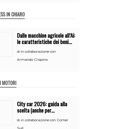
ESS IN CHIARO
Dalle macchine agricole all’Ai:
le caratteristiche dei beni
per accedere
in collaborazione con
di
all’iperammortamento
Armando Crispino
 I MOTORI
City car 2026: guida alla
scelta (anche per
neopatentati)
in collaborazione con Comer
di
Sud