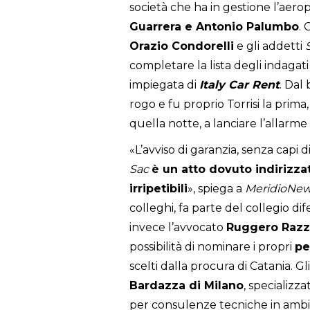
società che ha in gestione l’aeropo
Guarrera e Antonio Palumbo
. 
Orazio Condorelli
e gli addetti
completare la lista degli indagat
impiegata di
Italy Car Rent
. Dal
rogo e fu proprio Torrisi la prima
quella notte, a lanciare l’allarme 
«L’avviso di garanzia, senza capi d
Sac
è un atto dovuto indirizza
irripetibili
», spiega a
MeridioNe
colleghi, fa parte del collegio dif
invece l’avvocato
Ruggero Razz
possibilità di nominare i propri
pe
scelti dalla procura di Catania. Gli 
Bardazza di Milano
, specializz
per consulenze tecniche in ambito 