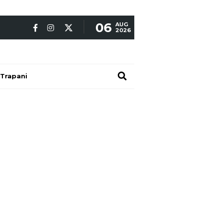
06
AUG
2026
Trapani