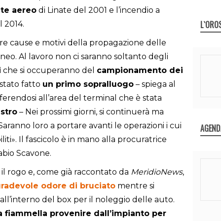
nte aereo
di Linate del 2001 e l’incendio a
L`ORO
 2014.
ire cause e motivi della propagazione delle
tneo. Al lavoro non ci saranno soltanto degli
i
che si occuperanno del
campionamento dei
è stato fatto
un primo sopralluogo
– spiega al
iferendosi all’area del terminal che è stata
stro
– Nei prossimi giorni, si continuerà ma
 Saranno loro a portare avanti le operazioni i cui
AGEND
liti». Il fascicolo è in mano alla procuratrice
abio Scavone.
 il rogo e, come già raccontato da
MeridioNews
,
radevole odore di bruciato
mentre si
all’interno del box per il noleggio delle auto.
 fiammella provenire dall’impianto per