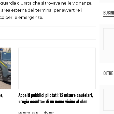
 guardia giurata che si trovava nelle vicinanze.
area esterna del terminal per avvertire i
BUSIN
ico per le emergenze.
OLTRE
e,
Appalti pubblici pilotati: 12 misure cautelari,
«regia occulta» di un uomo vicino al clan
Digitrend,
1 ora fa
2 min