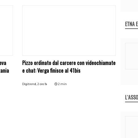
ETNA 
eva
Pizzo ordinato dal carcere con videochiamate
tania
e chat: Verga finisce al 41bis
Digitrend,
2 ore fa
2 min
L`ASSO