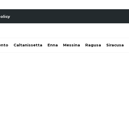
olicy
ento
Caltanissetta
Enna
Messina
Ragusa
Siracusa