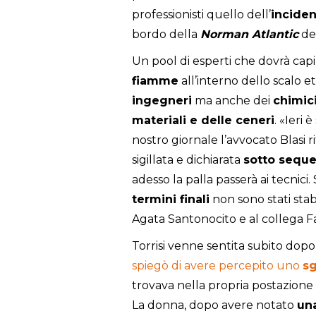
professionisti quello dell’
incide
bordo della
Norman Atlantic
del
Un pool di esperti che dovrà cap
fiamme
all’interno dello scalo e
ingegneri
ma anche dei
chimic
materiali e delle ceneri
. «Ieri 
nostro giornale l’avvocato Blasi r
sigillata e dichiarata
sotto seque
adesso la palla passerà ai tecnici.
termini finali
non sono stati stabi
Agata Santonocito e al collega F
Torrisi venne sentita subito dopo
spiegò di avere percepito uno
sg
trovava nella propria postazione 
La donna, dopo avere notato
una