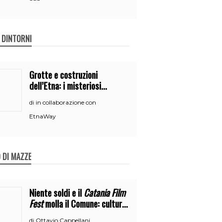
E DINTORNI
Grotte e costruzioni
dell’Etna: i misteriosi
nascondigli del vulcano
in collaborazione con
di
EtnaWay
 DI MAZZE
Niente soldi e il
Catania Film
Fest
molla il Comune: cultura
o broru di ciciri?
Ottavio Cappellani
di