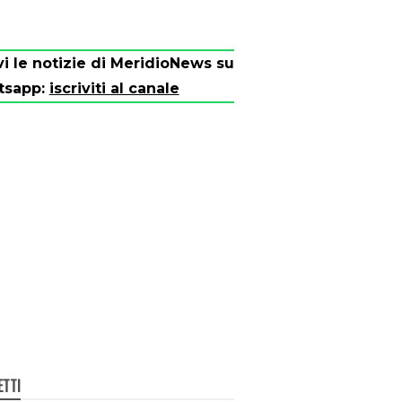
vi le notizie di MeridioNews su
tsapp:
iscriviti al canale
ETTI