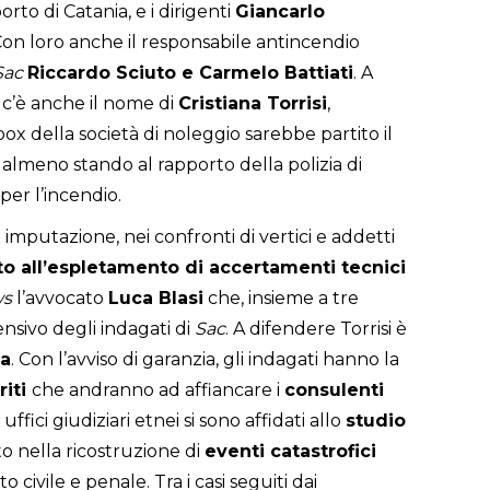
rto di Catania, e i dirigenti
Giancarlo
Con loro anche il responsabile antincendio
Sac
Riccardo Sciuto e Carmelo Battiati
. A
i c’è anche il nome di
Cristiana Torrisi
,
 box della società di noleggio sarebbe partito il
, almeno stando al rapporto della polizia di
per l’incendio.
i imputazione, nei confronti di vertici e addetti
to all’espletamento di accertamenti tecnici
ws
l’avvocato
Luca Blasi
che, insieme a tre
ensivo degli indagati di
Sac
. A difendere Torrisi è
a
. Con l’avviso di garanzia, gli indagati hanno la
riti
che andranno ad affiancare i
consulenti
uffici giudiziari etnei si sono affidati allo
studio
ato nella ricostruzione di
eventi catastrofici
civile e penale. Tra i casi seguiti dai