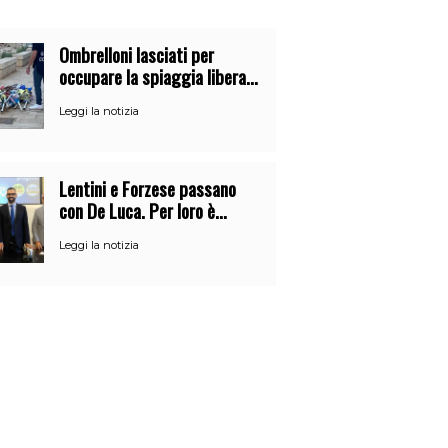
Ombrelloni lasciati per
occupare la spiaggia libera.
Maxi sequestro della Guardia
Leggi la notizia
Costiera
Lentini e Forzese passano
con De Luca. Per loro è
l’ennesimo cambio di partito
Leggi la notizia