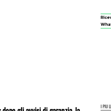
Rice
Wha
I PIÙ L
dopo gli avvisi di garanzia, la