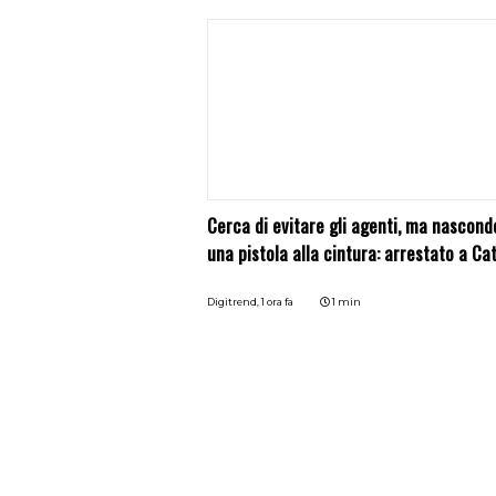
Cerca di evitare gli agenti, ma nascond
una pistola alla cintura: arrestato a Ca
Digitrend,
1 ora fa
1 min