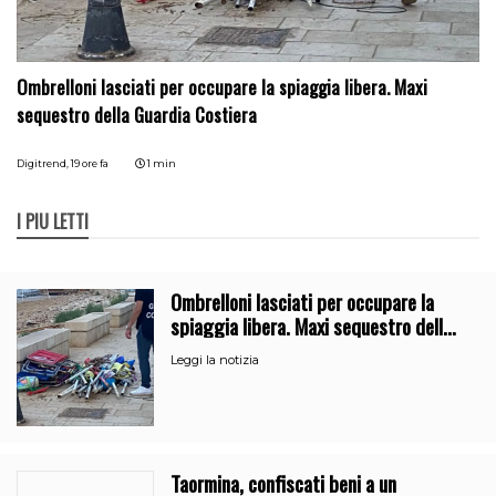
Ombrelloni lasciati per occupare la spiaggia libera. Maxi
sequestro della Guardia Costiera
Digitrend,
19 ore fa
1 min
I PIÙ LETTI
Ombrelloni lasciati per occupare la
spiaggia libera. Maxi sequestro della
Guardia Costiera
Leggi la notizia
Taormina, confiscati beni a un