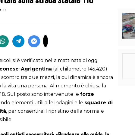
 min
icoli si è verificato nella mattinata di oggi
rleonese-Agrigentina
(al chilometro 145,420)
o scontro tra due mezzi, la cui dinamica è ancora
so la vita una persona. Al momento è chiusa la
 118. Sul posto sono intervenute le
forze
do elementi utili alle indagini e le
squadre di
ità
, per consentire il ripristino della normale
ibile.
degli autisti soccorritori: «Prudenza alla guida, la