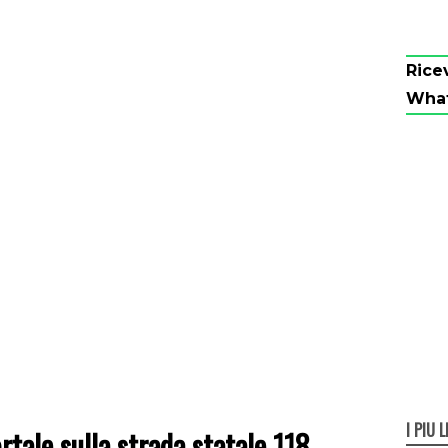
Rice
Wha
I PIÙ L
tale sulla strada statale 118