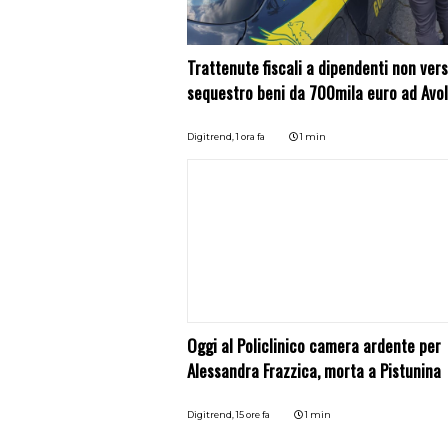
Trattenute fiscali a dipendenti non vers
sequestro beni da 700mila euro ad Avo
Digitrend,
1 ora fa
1 min
Oggi al Policlinico camera ardente per
Alessandra Frazzica, morta a Pistunina
Digitrend,
15 ore fa
1 min