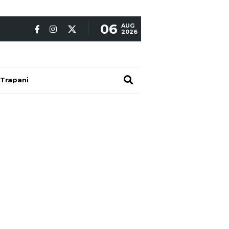
06
AUG
2026
Trapani