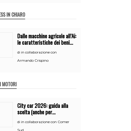
ESS IN CHIARO
Dalle macchine agricole all’Ai:
le caratteristiche dei beni
per accedere
in collaborazione con
di
all’iperammortamento
Armando Crispino
 I MOTORI
City car 2026: guida alla
scelta (anche per
neopatentati)
in collaborazione con Comer
di
Sud