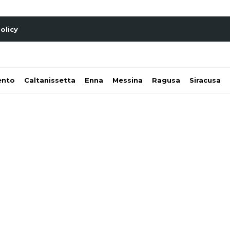
olicy
ento
Caltanissetta
Enna
Messina
Ragusa
Siracusa