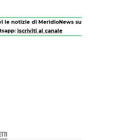
vi le notizie di MeridioNews su
tsapp:
iscriviti al canale
ETTI