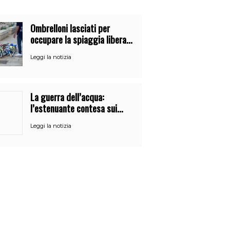
Ombrelloni lasciati per
occupare la spiaggia libera.
Maxi sequestro della Guardia
Leggi la notizia
Costiera
La guerra dell’acqua:
l’estenuante contesa sui
bacini siciliani tra siccità e
Leggi la notizia
burocrazia