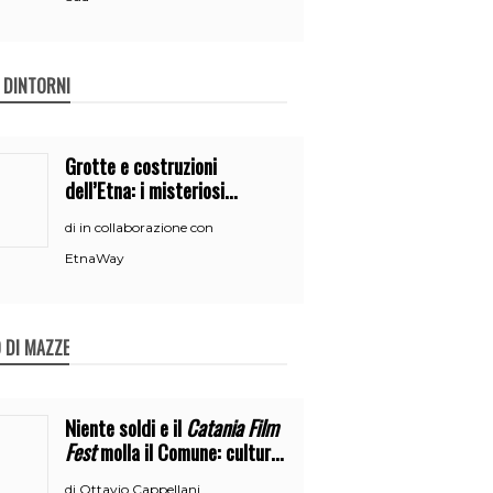
E DINTORNI
Grotte e costruzioni
dell’Etna: i misteriosi
nascondigli del vulcano
in collaborazione con
di
EtnaWay
 DI MAZZE
Niente soldi e il
Catania Film
Fest
molla il Comune: cultura
o broru di ciciri?
Ottavio Cappellani
di