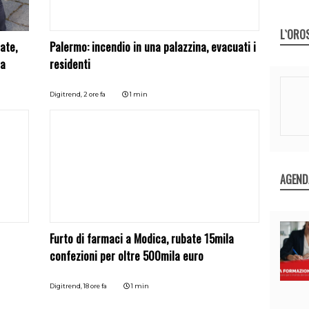
L`ORO
ate,
Palermo: incendio in una palazzina, evacuati i
la
residenti
Digitrend,
2 ore fa
1 min
AGEND
Furto di farmaci a Modica, rubate 15mila
confezioni per oltre 500mila euro
Digitrend,
18 ore fa
1 min