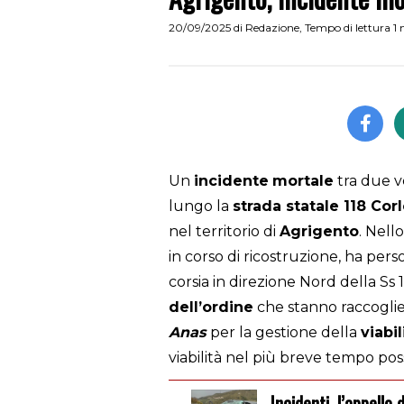
20/09/2025
di
Redazione
,
Tempo di lettura 1
Un
incidente
mortale
tra due ve
lungo la
strada statale 118 Co
nel territorio di
Agrigento
. Nell
in corso di ricostruzione, ha per
corsia in direzione Nord della Ss
dell’ordine
che stanno raccoglien
Anas
per la gestione della
viabil
viabilità nel più breve tempo poss
Incidenti, l’appello 