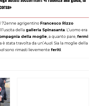
 corsa»
il 72enne agrigentino
Francesco Rizzo
ll’uscita della
galleria Spinasanta
. L’uomo era
compagnia della moglie
, a quanto pare,
fermi
ria è stata travolta da un’
Audi
. Sia la moglie della
udi
sono rimasti lievemente
feriti
.