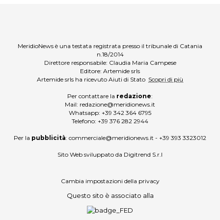
MeridioNews è una testata registrata presso il tribunale di Catania
n.18/2014
Direttore responsabile: Claudia Maria Campese
Editore: Artemide srls
Artemide srls ha ricevuto Aiuti di Stato
Scopri di più
Per contattare la
redazione
:
Mail:
redazione@meridionews.it
Whatsapp:
+39 342 364 6795
Telefono:
+39 376 282 2944
Per la
pubblicità
:
commerciale@meridionews.it
-
+39 393 3323012
Sito Web sviluppato da
Digitrend S.r.l
Cambia impostazioni della privacy
Questo sito è associato alla