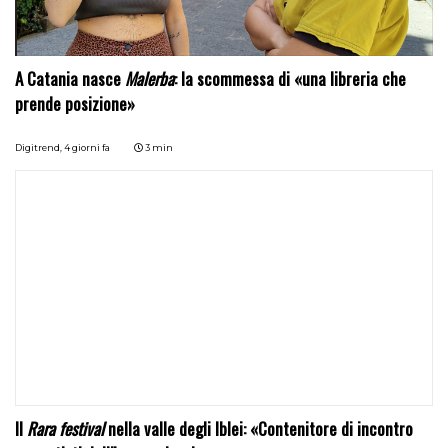
A Catania nasce
Malerba
: la scommessa di «una libreria che
prende posizione»
Digitrend,
4 giorni fa
3 min
Il
Rara festival
nella valle degli Iblei: «Contenitore di incontro