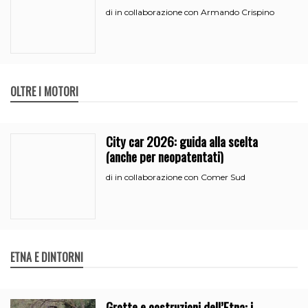
all’iperammortamento
in collaborazione con Armando Crispino
di
OLTRE I MOTORI
City car 2026: guida alla scelta
(anche per neopatentati)
in collaborazione con Comer Sud
di
ETNA E DINTORNI
Grotte e costruzioni dell’Etna: i