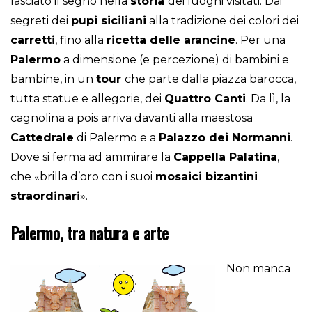
lasciato il segno nella
storia
dei luoghi visitati. Dai
segreti dei
pupi siciliani
alla tradizione dei colori dei
carretti
, fino alla
ricetta delle arancine
. Per una
Palermo
a dimensione (e percezione) di bambini e
bambine, in un
tour
che parte dalla piazza barocca,
tutta statue e allegorie, dei
Quattro Canti
. Da lì, la
cagnolina a pois arriva davanti alla maestosa
Cattedrale
di Palermo e a
Palazzo dei Normanni
.
Dove si ferma ad ammirare la
Cappella Palatina
,
che «brilla d’oro con i suoi
mosaici bizantini
straordinari
».
Palermo, tra natura e arte
Non manca