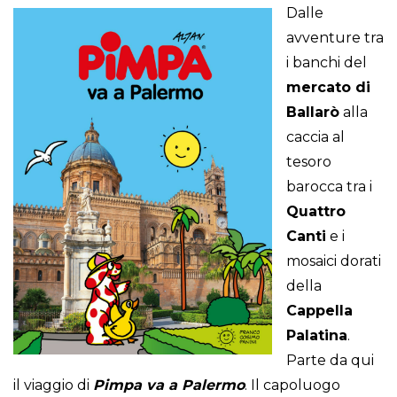
Dalle
avventure tra
i banchi del
mercato di
Ballarò
alla
caccia al
tesoro
barocca tra i
Quattro
Canti
e i
mosaici dorati
della
Cappella
Palatina
.
Parte da qui
il viaggio di
Pimpa va a Palermo
. Il capoluogo