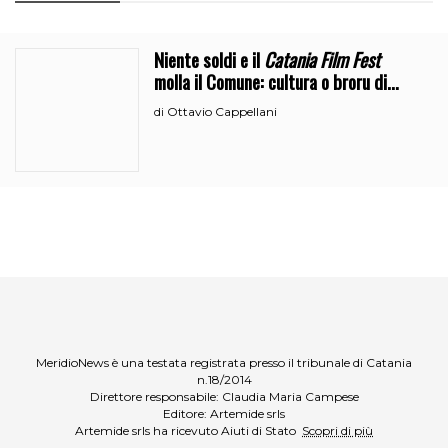
Niente soldi e il
Catania Film Fest
molla il Comune: cultura o broru di
ciciri?
Ottavio Cappellani
di
MeridioNews è una testata registrata presso il tribunale di Catania
n.18/2014
Direttore responsabile: Claudia Maria Campese
Editore: Artemide srls
Artemide srls ha ricevuto Aiuti di Stato
Scopri di più