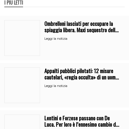
I PIÙ LETTI
Ombrelloni lasciati per occupare la
spiaggia libera. Maxi sequestro della
Guardia Costiera
Leggi la notizia
Appalti pubblici pilotati: 12 misure
cautelari, «regia occulta» di un uomo
vicino al clan
Leggi la notizia
Lentini e Forzese passano con De
Luca. Per loro è l’ennesimo cambio di