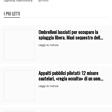
Digitrend,
4 settimane fa
4 min
I PIÙ LETTI
Ombrelloni lasciati per occupare la
spiaggia libera. Maxi sequestro della
Guardia Costiera
Leggi la notizia
Appalti pubblici pilotati: 12 misure
cautelari, «regia occulta» di un uomo
vicino al clan
Leggi la notizia