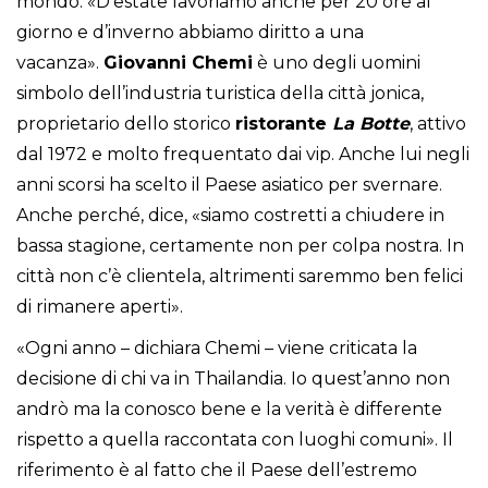
mondo. «D’estate lavoriamo anche per 20 ore al
giorno e d’inverno abbiamo diritto a una
vacanza».
Giovanni Chemi
è uno degli uomini
simbolo dell’industria turistica della città jonica,
proprietario dello storico
ristorante
La Botte
, attivo
dal 1972 e molto frequentato dai vip. Anche lui negli
anni scorsi ha scelto il Paese asiatico per svernare.
Anche perché, dice, «siamo costretti a chiudere in
bassa stagione, certamente non per colpa nostra. In
città non c’è clientela, altrimenti saremmo ben felici
di rimanere aperti».
«Ogni anno – dichiara Chemi – viene criticata la
decisione di chi va in Thailandia. Io quest’anno non
andrò ma la conosco bene e la verità è differente
rispetto a quella raccontata con luoghi comuni». Il
riferimento è al fatto che il Paese dell’estremo