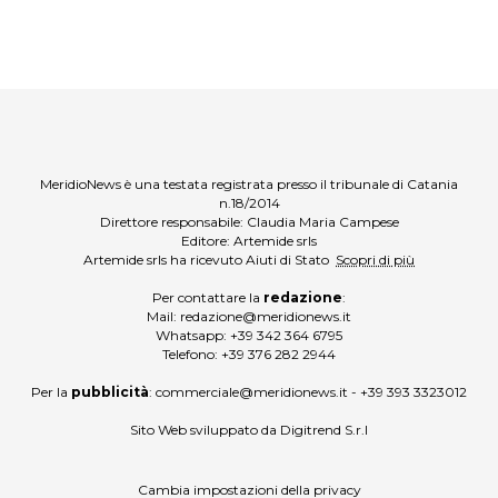
MeridioNews è una testata registrata presso il tribunale di Catania
n.18/2014
Direttore responsabile: Claudia Maria Campese
Editore: Artemide srls
Artemide srls ha ricevuto Aiuti di Stato
Scopri di più
Per contattare la
redazione
:
Mail:
redazione@meridionews.it
Whatsapp:
+39 342 364 6795
Telefono:
+39 376 282 2944
Per la
pubblicità
:
commerciale@meridionews.it
-
+39 393 3323012
Sito Web sviluppato da
Digitrend S.r.l
Cambia impostazioni della privacy