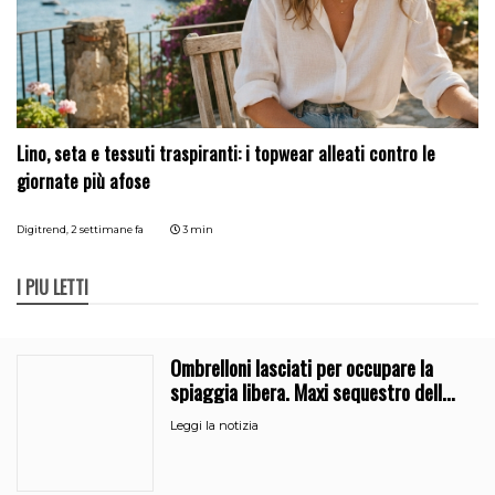
Lino, seta e tessuti traspiranti: i topwear alleati contro le
giornate più afose
Digitrend,
2 settimane fa
3 min
I PIÙ LETTI
Ombrelloni lasciati per occupare la
spiaggia libera. Maxi sequestro della
Guardia Costiera
Leggi la notizia