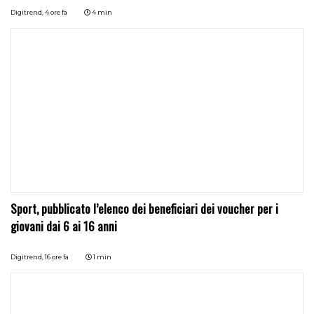
Digitrend,
4 ore fa
4 min
Sport, pubblicato l’elenco dei beneficiari dei voucher per i
giovani dai 6 ai 16 anni
Digitrend,
16 ore fa
1 min