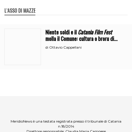
L`ASSO DI MAZZE
Niente soldi e il
Catania Film Fest
molla il Comune: cultura o broru di
ciciri?
Ottavio Cappellani
di
MeridioNews è una testata registrata presso il tribunale di Catania
n.18/2014
Direttore responsabile: Claudia Maria Campese