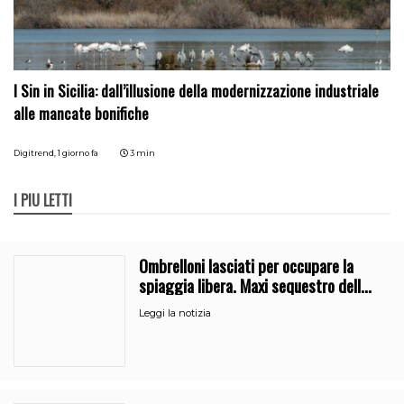
I Sin in Sicilia: dall’illusione della modernizzazione industriale
alle mancate bonifiche
Digitrend,
1 giorno fa
3 min
I PIÙ LETTI
Ombrelloni lasciati per occupare la
spiaggia libera. Maxi sequestro della
Guardia Costiera
Leggi la notizia