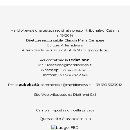
MeridioNews è una testata registrata presso il tribunale di Catania
n.18/2014
Direttore responsabile: Claudia Maria Campese
Editore: Artemide srls
Artemide srls ha ricevuto Aiuti di Stato
Scopri di più
Per contattare la
redazione
:
Mail:
redazione@meridionews.it
Whatsapp:
+39 342 364 6795
Telefono:
+39 376 282 2944
Per la
pubblicità
:
commerciale@meridionews.it
-
+39 393 3323012
Sito Web sviluppato da
Digitrend S.r.l
Cambia impostazioni della privacy
Questo sito è associato alla