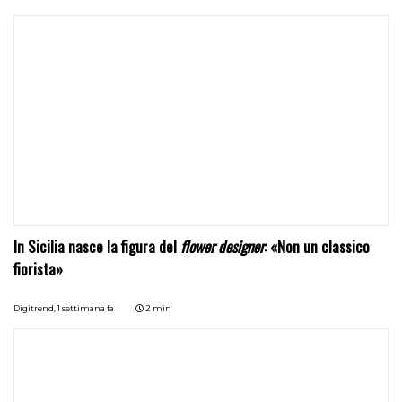
In Sicilia nasce la figura del
flower designer
: «Non un classico
fiorista»
Digitrend,
1 settimana fa
2 min