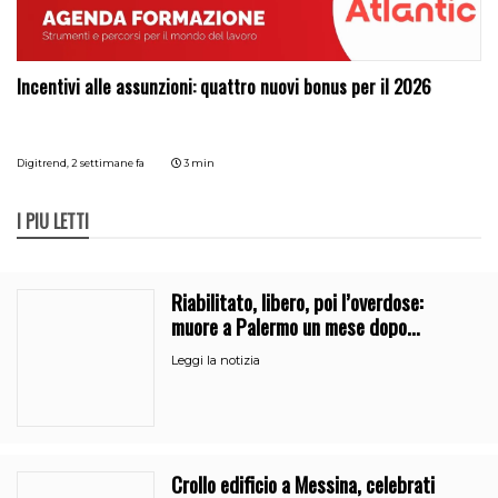
Incentivi alle assunzioni: quattro nuovi bonus per il 2026
Digitrend,
2 settimane fa
3 min
I PIÙ LETTI
Riabilitato, libero, poi l’overdose:
muore a Palermo un mese dopo
l’uscita dalla comunità
Leggi la notizia
Crollo edificio a Messina, celebrati