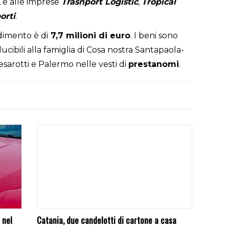
, e alle imprese
Trasnport Logistic
,
Tropical
orti
.
dimento è di
7,7 milioni di euro
. I beni sono
ucibili alla famiglia di Cosa nostra Santapaola-
esarotti e Palermo nelle vesti di
prestanomi
.
 nel
Catania, due candelotti di cartone a casa