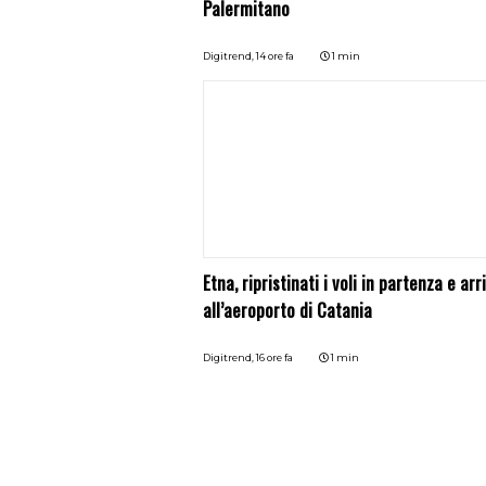
Palermitano
Digitrend,
14 ore fa
1 min
Etna, ripristinati i voli in partenza e arr
all’aeroporto di Catania
Digitrend,
16 ore fa
1 min