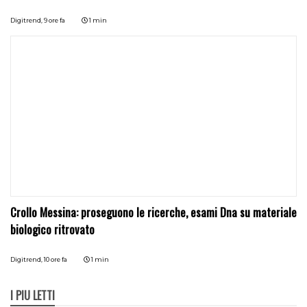
Digitrend,
9 ore fa
1 min
Crollo Messina: proseguono le ricerche, esami Dna su materiale
biologico ritrovato
Digitrend,
10 ore fa
1 min
I PIÙ LETTI