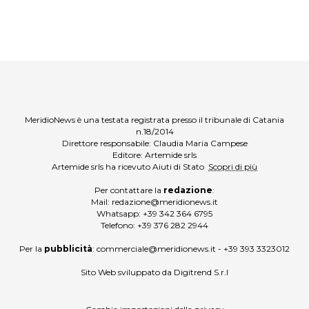
MeridioNews è una testata registrata presso il tribunale di Catania
n.18/2014
Direttore responsabile: Claudia Maria Campese
Editore: Artemide srls
Artemide srls ha ricevuto Aiuti di Stato
Scopri di più
Per contattare la
redazione
:
Mail:
redazione@meridionews.it
Whatsapp:
+39 342 364 6795
Telefono:
+39 376 282 2944
Per la
pubblicità
:
commerciale@meridionews.it
-
+39 393 3323012
Sito Web sviluppato da
Digitrend S.r.l