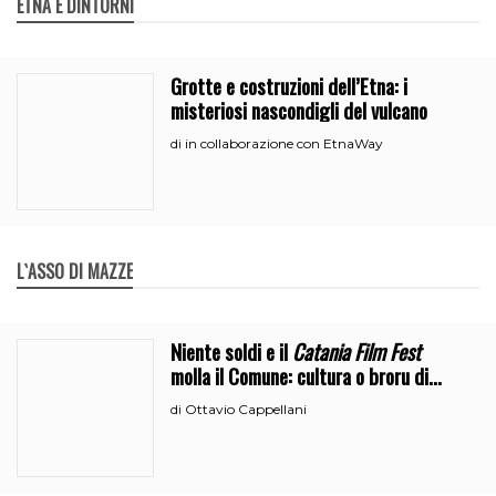
ETNA E DINTORNI
Grotte e costruzioni dell’Etna: i
misteriosi nascondigli del vulcano
in collaborazione con EtnaWay
di
L`ASSO DI MAZZE
Niente soldi e il
Catania Film Fest
molla il Comune: cultura o broru di
ciciri?
Ottavio Cappellani
di