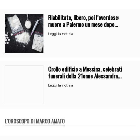
Riabilitato, libero, poi l’overdose:
muore a Palermo un mese dopo
l’uscita dalla comunità
Leggi la notizia
Crollo edificio a Messina, celebrati
funerali della 21enne Alessandra
Frazzica
Leggi la notizia
L`OROSCOPO DI MARCO AMATO