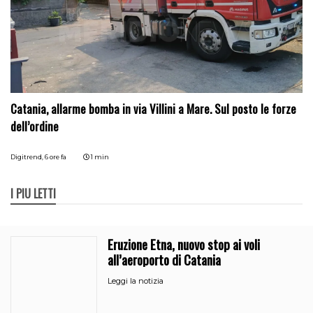
Catania, allarme bomba in via Villini a Mare. Sul posto le forze
dell’ordine
Digitrend,
6 ore fa
1 min
I PIÙ LETTI
Eruzione Etna, nuovo stop ai voli
all’aeroporto di Catania
Leggi la notizia