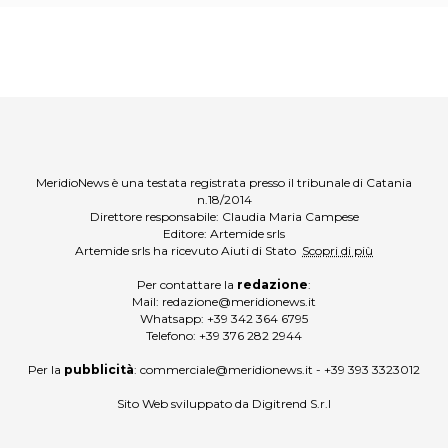
MeridioNews è una testata registrata presso il tribunale di Catania
n.18/2014
Direttore responsabile: Claudia Maria Campese
Editore: Artemide srls
Artemide srls ha ricevuto Aiuti di Stato
Scopri di più
Per contattare la
redazione
:
Mail:
redazione@meridionews.it
Whatsapp:
+39 342 364 6795
Telefono:
+39 376 282 2944
Per la
pubblicità
:
commerciale@meridionews.it
-
+39 393 3323012
Sito Web sviluppato da
Digitrend S.r.l