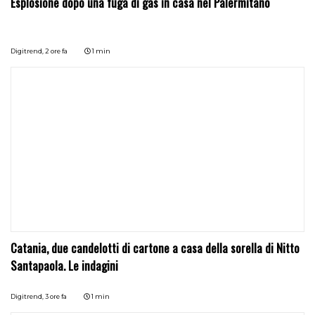
Esplosione dopo una fuga di gas in casa nel Palermitano
Digitrend,
2 ore fa
1 min
Catania, due candelotti di cartone a casa della sorella di Nitto
Santapaola. Le indagini
Digitrend,
3 ore fa
1 min