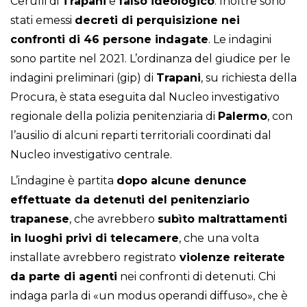
Cerulli di
Trapani
e
falso ideologico
. Inoltre sono
stati emessi
decreti di perquisizione nei
confronti di 46 persone indagate
. Le indagini
sono partite nel 2021. L’ordinanza del giudice per le
indagini preliminari (gip) di
Trapani
, su richiesta della
Procura, è stata eseguita dal Nucleo investigativo
regionale della polizia penitenziaria di
Palermo
, con
l’ausilio di alcuni reparti territoriali coordinati dal
Nucleo investigativo centrale.
L’indagine è partita
dopo alcune denunce
effettuate da detenuti del penitenziario
trapanese
, che avrebbero
subìto maltrattamenti
in luoghi privi di telecamere
, che una volta
installate avrebbero registrato
violenze reiterate
da parte di agenti
nei confronti di detenuti. Chi
indaga parla di «un modus operandi diffuso», che è