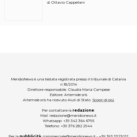
Ottavio Cappellani
di
MeridioNews è una testata registrata presso il tribunale di Catania
n.18/2014
Direttore responsabile: Claudia Maria Campese
Editore: Artemide srls
Artemide srls ha ricevuto Aiuti di Stato
Scopri di più
Per contattare la
redazione
:
Mail:
redazione@meridionews.it
Whatsapp:
+39 342 364 6795
Telefono:
+39 376 282 2944
Per la
pubblicità
:
commerciale@meridionews.it
-
+39 393 3323012