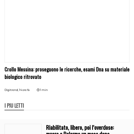
Crollo Messina: proseguono le ricerche, esami Dna su materiale
biologico ritrovato
Digitrend,
14 ore fa
1 min
I PIÙ LETTI
Riabilitato, libero, poi l’overdose:
muore a Palermo un mese dopo