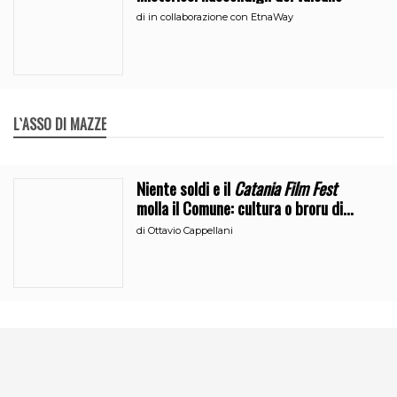
di
in collaborazione con EtnaWay
L`ASSO DI MAZZE
Niente soldi e il
Catania Film Fest
molla il Comune: cultura o broru di
ciciri?
di
Ottavio Cappellani