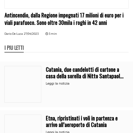
Antincendio, dalla Regione impegnati 17 milioni di euro per i
viali parafuoco. Sono oltre 30mila i roghi in 42 anni
Dario De Luca
27/04/2023
3 min
I PIÙ LETTI
Catania, due candelotti di cartone a
casa della sorella di Nitto Santapaola.
Le indagini
Leggi la notizia
Etna, ripristinati i voli in partenza e
arrivo all’aeroporto di Catania
Leggi la notizia