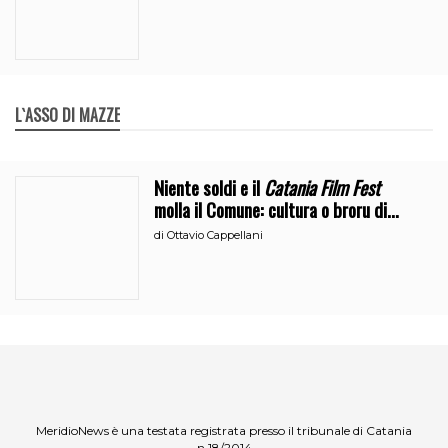
L`ASSO DI MAZZE
Niente soldi e il
Catania Film Fest
molla il Comune: cultura o broru di
ciciri?
di
Ottavio Cappellani
MeridioNews è una testata registrata presso il tribunale di Catania
n.18/2014