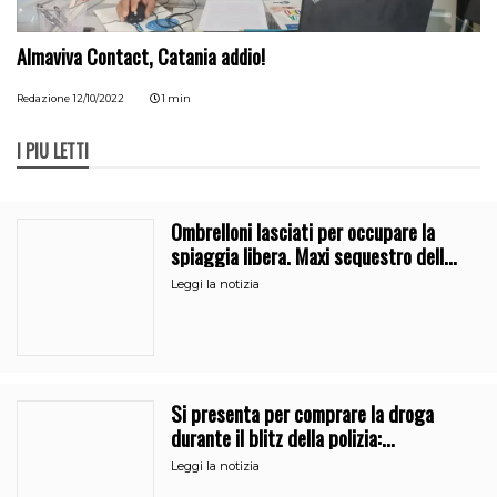
Almaviva Contact, Catania addio!
Redazione
12/10/2022
1 min
I PIÙ LETTI
Ombrelloni lasciati per occupare la
spiaggia libera. Maxi sequestro della
Guardia Costiera
Leggi la notizia
Si presenta per comprare la droga
durante il blitz della polizia:
denunciati due pusher a Catania
Leggi la notizia