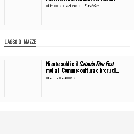
di
in collaborazione con EtnaWay
L`ASSO DI MAZZE
Niente soldi e il
Catania Film Fest
molla il Comune: cultura o broru di
ciciri?
di
Ottavio Cappellani