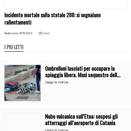
Incidente mortale sulla statale 288: si segnalano
rallentamenti
Redazione
07/11/2023
1 min
I PIÙ LETTI
Ombrelloni lasciati per occupare la
spiaggia libera. Maxi sequestro della
Guardia Costiera
Leggi la notizia
Nube vulcanica sull’Etna: sospesi gli
atterraggi all’aeroporto di Catania
Leggi la notizia