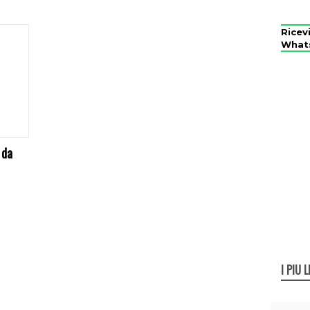
Ricev
What
 da
I PIÙ L