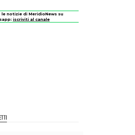
i le notizie di MeridioNews su
sapp:
iscriviti al canale
ETTI