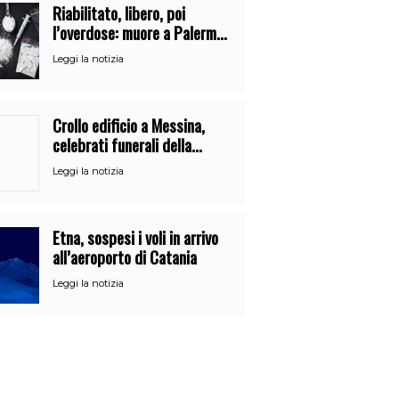
Riabilitato, libero, poi
l’overdose: muore a Palermo
un mese dopo l’uscita dalla
Leggi la notizia
comunità
Crollo edificio a Messina,
celebrati funerali della
21enne Alessandra Frazzica
Leggi la notizia
Etna, sospesi i voli in arrivo
all’aeroporto di Catania
Leggi la notizia