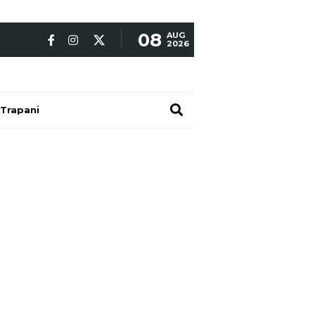
08
AUG
2026
Trapani