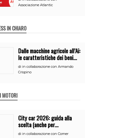
Associazione Atlantic
ESS IN CHIARO
Dalle macchine agricole all’Ai:
le caratteristiche dei beni
per accedere
di
in collaborazione con Armando
all’iperammortamento
Crispino
 I MOTORI
City car 2026: guida alla
scelta (anche per
neopatentati)
di
in collaborazione con Comer