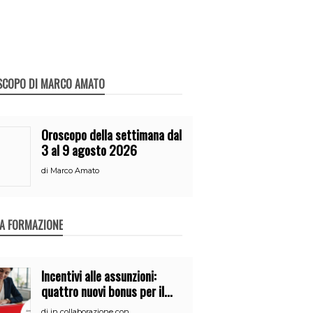
SCOPO DI MARCO AMATO
Oroscopo della settimana dal
3 al 9 agosto 2026
di
Marco Amato
A FORMAZIONE
Incentivi alle assunzioni:
quattro nuovi bonus per il
2026
di
in collaborazione con