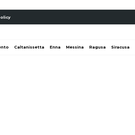
olicy
ento
Caltanissetta
Enna
Messina
Ragusa
Siracusa