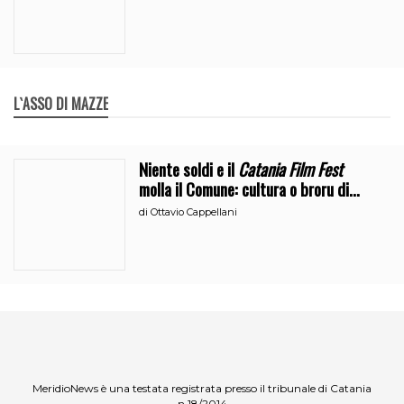
L`ASSO DI MAZZE
Niente soldi e il
Catania Film Fest
molla il Comune: cultura o broru di
ciciri?
di
Ottavio Cappellani
MeridioNews è una testata registrata presso il tribunale di Catania
n.18/2014