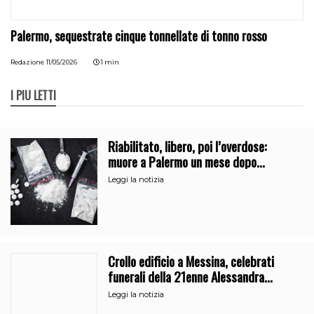
Palermo, sequestrate cinque tonnellate di tonno rosso
Redazione
11/05/2026
1 min
I PIÙ LETTI
Riabilitato, libero, poi l’overdose:
muore a Palermo un mese dopo
l’uscita dalla comunità
Leggi la notizia
Crollo edificio a Messina, celebrati
funerali della 21enne Alessandra
Frazzica
Leggi la notizia