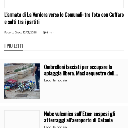
L’armata di La Vardera verso le Comunali: tra foto con Cuffaro
e salti tra i partiti
Roberto Greco
12/05/2026
4 min
I PIÙ LETTI
Ombrelloni lasciati per occupare la
spiaggia libera. Maxi sequestro della
Guardia Costiera
Leggi la notizia
Nube vulcanica sull’Etna: sospesi gli
atterraggi all’aeroporto di Catania
Leggi la notizia