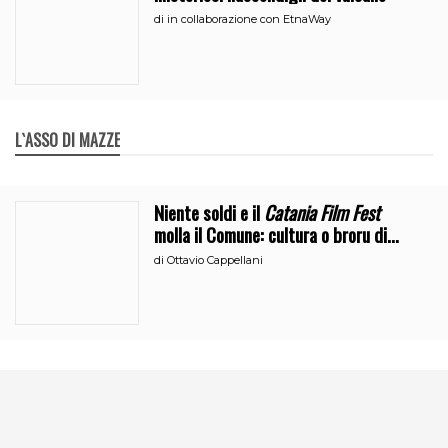
di
in collaborazione con EtnaWay
L`ASSO DI MAZZE
Niente soldi e il
Catania Film Fest
molla il Comune: cultura o broru di
ciciri?
di
Ottavio Cappellani