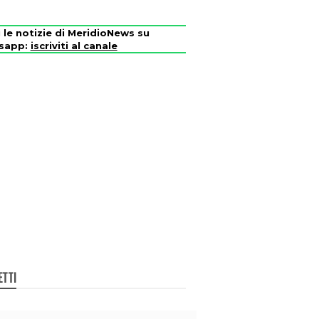
i le notizie di MeridioNews su
sapp:
iscriviti al canale
ETTI