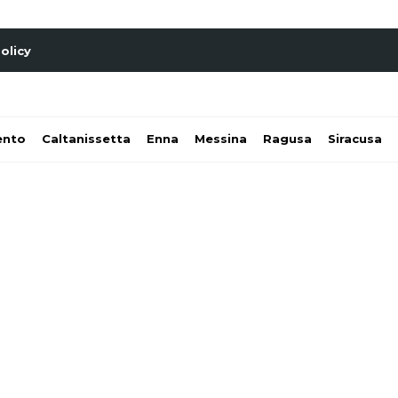
olicy
ento
Caltanissetta
Enna
Messina
Ragusa
Siracusa