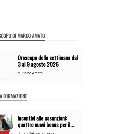
SCOPO DI MARCO AMATO
Oroscopo della settimana dal
3 al 9 agosto 2026
di
Marco Amato
A FORMAZIONE
Incentivi alle assunzioni:
quattro nuovi bonus per il
2026
di
in collaborazione con