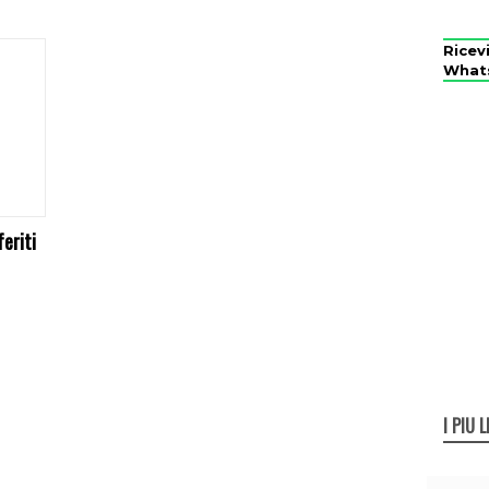
Ricev
What
feriti
I PIÙ L