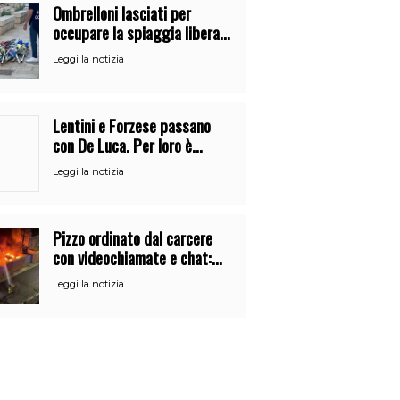
Ombrelloni lasciati per
occupare la spiaggia libera.
Maxi sequestro della Guardia
Leggi la notizia
Costiera
Lentini e Forzese passano
con De Luca. Per loro è
l’ennesimo cambio di partito
Leggi la notizia
Pizzo ordinato dal carcere
con videochiamate e chat:
Verga finisce al 41bis
Leggi la notizia