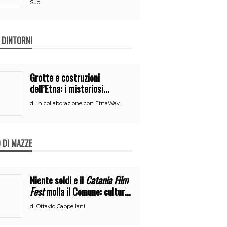
Sud
E DINTORNI
Grotte e costruzioni
dell’Etna: i misteriosi
nascondigli del vulcano
di
in collaborazione con EtnaWay
 DI MAZZE
Niente soldi e il
Catania Film
Fest
molla il Comune: cultura
o broru di ciciri?
di
Ottavio Cappellani