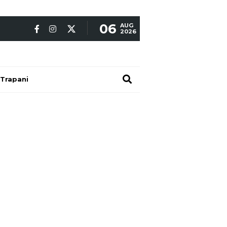
06
AUG
2026
Trapani