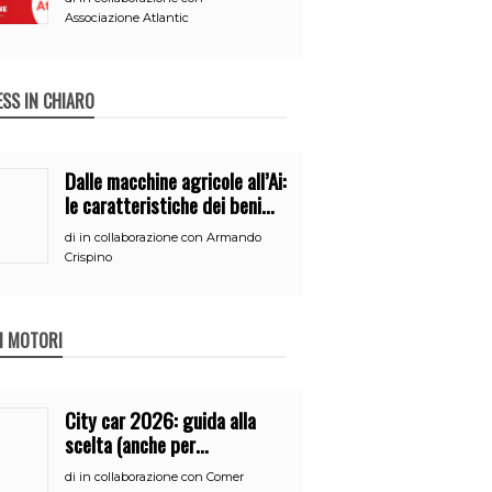
Associazione Atlantic
ESS IN CHIARO
Dalle macchine agricole all’Ai:
le caratteristiche dei beni
per accedere
di
in collaborazione con Armando
all’iperammortamento
Crispino
 I MOTORI
City car 2026: guida alla
scelta (anche per
neopatentati)
di
in collaborazione con Comer