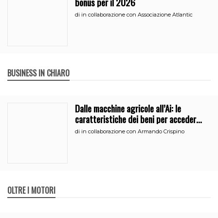
bonus per il 2026
di
in collaborazione con Associazione Atlantic
BUSINESS IN CHIARO
Dalle macchine agricole all’Ai: le
caratteristiche dei beni per accedere
all’iperammortamento
di
in collaborazione con Armando Crispino
OLTRE I MOTORI