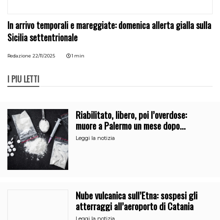
In arrivo temporali e mareggiate: domenica allerta gialla sulla
Sicilia settentrionale
Redazione
22/11/2025
1 min
I PIÙ LETTI
Riabilitato, libero, poi l’overdose:
muore a Palermo un mese dopo
l’uscita dalla comunità
Leggi la notizia
Nube vulcanica sull’Etna: sospesi gli
atterraggi all’aeroporto di Catania
Leggi la notizia