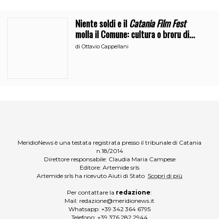
Niente soldi e il
Catania Film Fest
molla il Comune: cultura o broru di
ciciri?
di
Ottavio Cappellani
MeridioNews è una testata registrata presso il tribunale di Catania
n.18/2014
Direttore responsabile: Claudia Maria Campese
Editore: Artemide srls
Artemide srls ha ricevuto Aiuti di Stato
Scopri di più
Per contattare la
redazione
:
Mail:
redazione@meridionews.it
Whatsapp:
+39 342 364 6795
Telefono:
+39 376 282 2944