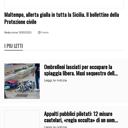
Maltempo, allerta gialla in tutta la Sicilia. Il bollettino della
Protezione civile
Redazione
15/10/2025
1 min
I PIÙ LETTI
Ombrelloni lasciati per occupare la
spiaggia libera. Maxi sequestro della
Guardia Costiera
Leggi la notizia
Appalti pubblici pilotati: 12 misure
cautelari, «regia occulta» di un uomo
vicino al clan
Leggi la notizia