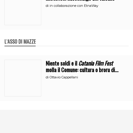
di
in collaborazione con EtnaWay
L`ASSO DI MAZZE
Niente soldi e il
Catania Film Fest
molla il Comune: cultura o broru di
ciciri?
di
Ottavio Cappellani