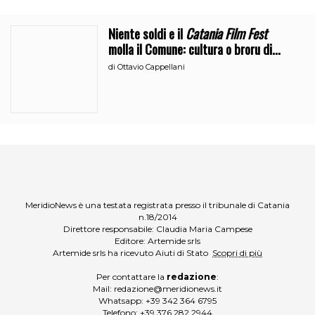
Niente soldi e il
Catania Film Fest
molla il Comune: cultura o broru di
ciciri?
di
Ottavio Cappellani
MeridioNews è una testata registrata presso il tribunale di Catania
n.18/2014
Direttore responsabile: Claudia Maria Campese
Editore: Artemide srls
Artemide srls ha ricevuto Aiuti di Stato
Scopri di più
Per contattare la
redazione
:
Mail:
redazione@meridionews.it
Whatsapp:
+39 342 364 6795
Telefono:
+39 376 282 2944