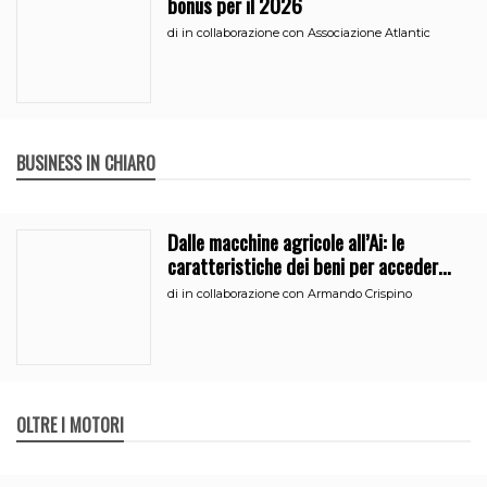
bonus per il 2026
di
in collaborazione con Associazione Atlantic
BUSINESS IN CHIARO
Dalle macchine agricole all’Ai: le
caratteristiche dei beni per accedere
all’iperammortamento
di
in collaborazione con Armando Crispino
OLTRE I MOTORI