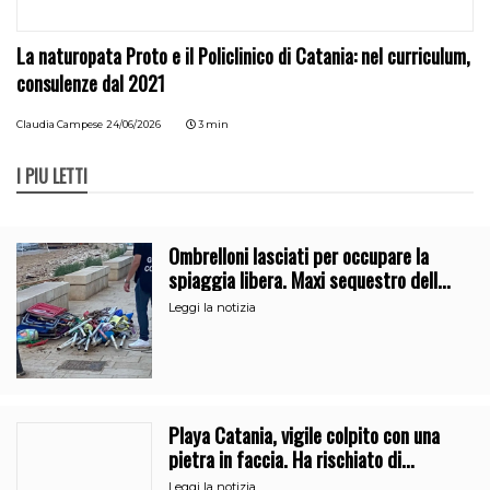
La naturopata Proto e il Policlinico di Catania: nel curriculum,
consulenze dal 2021
Claudia Campese
24/06/2026
3 min
I PIÙ LETTI
Ombrelloni lasciati per occupare la
spiaggia libera. Maxi sequestro della
Guardia Costiera
Leggi la notizia
Playa Catania, vigile colpito con una
pietra in faccia. Ha rischiato di
perdere l’occhio
Leggi la notizia