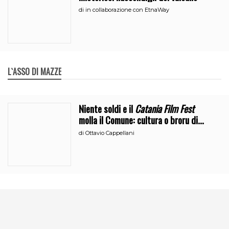
di
in collaborazione con EtnaWay
L`ASSO DI MAZZE
Niente soldi e il
Catania Film Fest
molla il Comune: cultura o broru di
ciciri?
di
Ottavio Cappellani