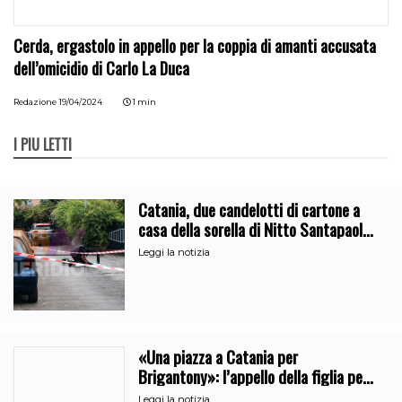
Cerda, ergastolo in appello per la coppia di amanti accusata
dell’omicidio di Carlo La Duca
Redazione
19/04/2024
1 min
I PIÙ LETTI
Catania, due candelotti di cartone a
casa della sorella di Nitto Santapaola.
Le indagini
Leggi la notizia
«Una piazza a Catania per
Brigantony»: l’appello della figlia per
la memoria del cantante popolare
Leggi la notizia