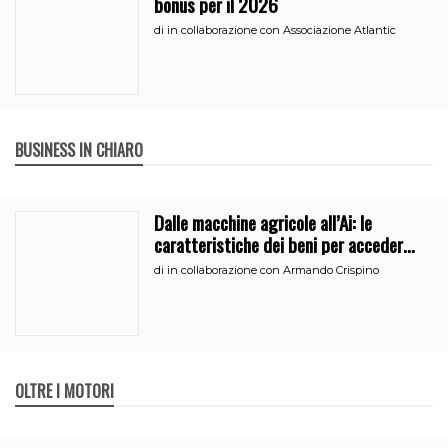
bonus per il 2026
di
in collaborazione con Associazione Atlantic
BUSINESS IN CHIARO
Dalle macchine agricole all’Ai: le
caratteristiche dei beni per accedere
all’iperammortamento
di
in collaborazione con Armando Crispino
OLTRE I MOTORI