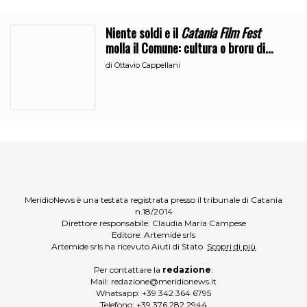
Niente soldi e il
Catania Film Fest
molla il Comune: cultura o broru di
ciciri?
di
Ottavio Cappellani
MeridioNews è una testata registrata presso il tribunale di Catania
n.18/2014
Direttore responsabile: Claudia Maria Campese
Editore: Artemide srls
Artemide srls ha ricevuto Aiuti di Stato
Scopri di più
Per contattare la
redazione
:
Mail:
redazione@meridionews.it
Whatsapp:
+39 342 364 6795
Telefono:
+39 376 282 2944