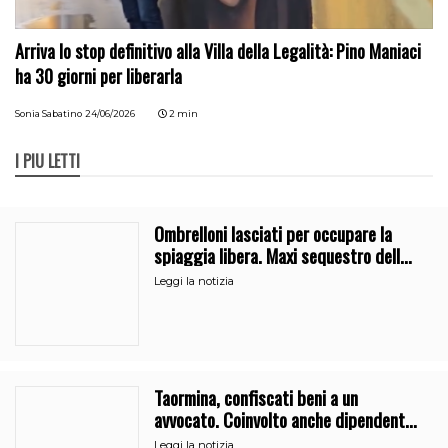
Arriva lo stop definitivo alla Villa della Legalità: Pino Maniaci
ha 30 giorni per liberarla
Sonia Sabatino
24/06/2026
2 min
I PIÙ LETTI
Ombrelloni lasciati per occupare la
spiaggia libera. Maxi sequestro della
Guardia Costiera
Leggi la notizia
Taormina, confiscati beni a un
avvocato. Coinvolto anche dipendente
del Comune
Leggi la notizia