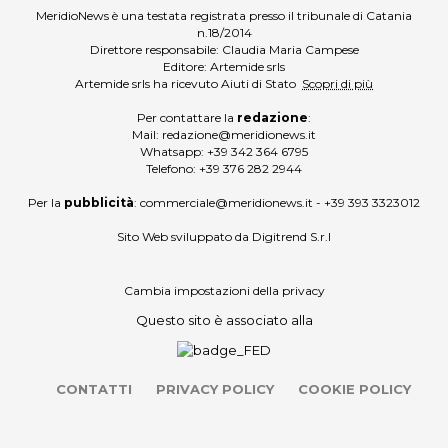
MeridioNews è una testata registrata presso il tribunale di Catania
n.18/2014
Direttore responsabile: Claudia Maria Campese
Editore: Artemide srls
Artemide srls ha ricevuto Aiuti di Stato
Scopri di più
Per contattare la
redazione
:
Mail:
redazione@meridionews.it
Whatsapp:
+39 342 364 6795
Telefono:
+39 376 282 2944
Per la
pubblicità
:
commerciale@meridionews.it
-
+39 393 3323012
Sito Web sviluppato da
Digitrend S.r.l
Cambia impostazioni della privacy
Questo sito è associato alla
CONTATTI
PRIVACY POLICY
COOKIE POLICY