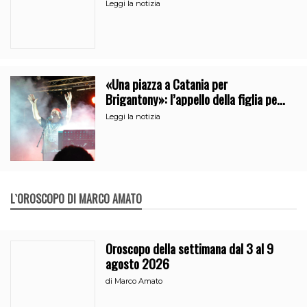
Leggi la notizia
«Una piazza a Catania per
Brigantony»: l’appello della figlia per
la memoria del cantante popolare
Leggi la notizia
L`OROSCOPO DI MARCO AMATO
Oroscopo della settimana dal 3 al 9
agosto 2026
di
Marco Amato