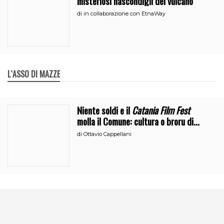
misteriosi nascondigli del vulcano
di
in collaborazione con EtnaWay
L`ASSO DI MAZZE
Niente soldi e il
Catania Film Fest
molla il Comune: cultura o broru di
ciciri?
di
Ottavio Cappellani