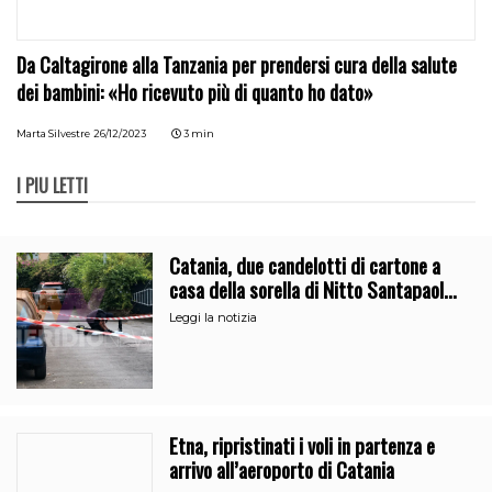
Da Caltagirone alla Tanzania per prendersi cura della salute
dei bambini: «Ho ricevuto più di quanto ho dato»
Marta Silvestre
26/12/2023
3 min
I PIÙ LETTI
Catania, due candelotti di cartone a
casa della sorella di Nitto Santapaola.
Le indagini
Leggi la notizia
Etna, ripristinati i voli in partenza e
arrivo all’aeroporto di Catania