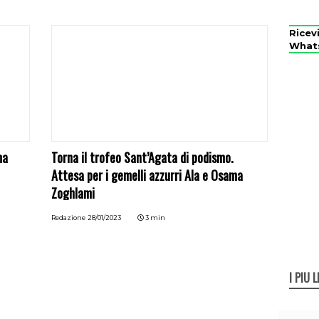
Ricev
What
ma
Torna il trofeo Sant’Agata di podismo.
Attesa per i gemelli azzurri Ala e Osama
Zoghlami
Redazione
28/01/2023
3 min
I PIÙ L