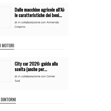
Dalle macchine agricole all’Ai:
le caratteristiche dei beni
per accedere
di
in collaborazione con Armando
all’iperammortamento
Crispino
 I MOTORI
City car 2026: guida alla
scelta (anche per
neopatentati)
di
in collaborazione con Comer
Sud
E DINTORNI