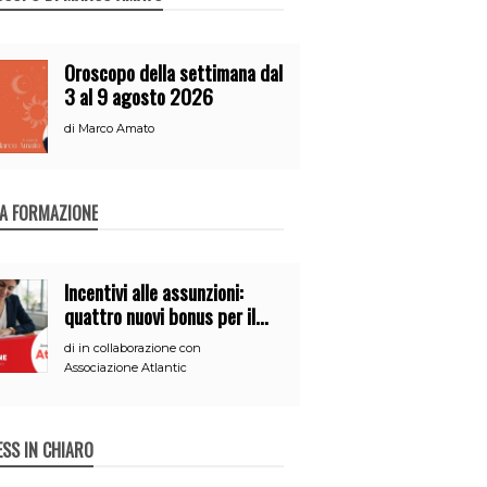
Oroscopo della settimana dal
3 al 9 agosto 2026
di
Marco Amato
A FORMAZIONE
Incentivi alle assunzioni:
quattro nuovi bonus per il
2026
di
in collaborazione con
Associazione Atlantic
ESS IN CHIARO