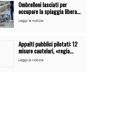
Ombrelloni lasciati per
occupare la spiaggia libera.
Maxi sequestro della Guardia
Leggi la notizia
Costiera
Appalti pubblici pilotati: 12
misure cautelari, «regia
occulta» di un uomo vicino al
Leggi la notizia
clan