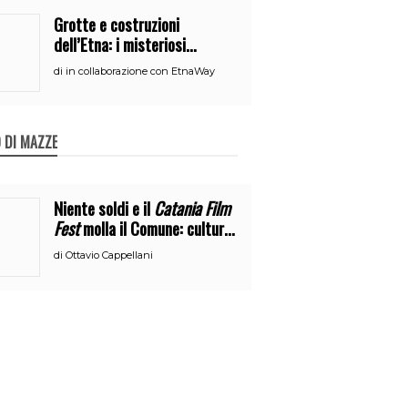
Grotte e costruzioni
dell’Etna: i misteriosi
nascondigli del vulcano
di
in collaborazione con EtnaWay
 DI MAZZE
Niente soldi e il
Catania Film
Fest
molla il Comune: cultura
o broru di ciciri?
di
Ottavio Cappellani