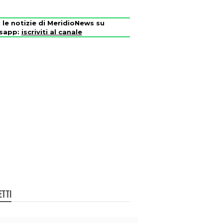
i le notizie di MeridioNews su
sapp:
iscriviti al canale
ETTI