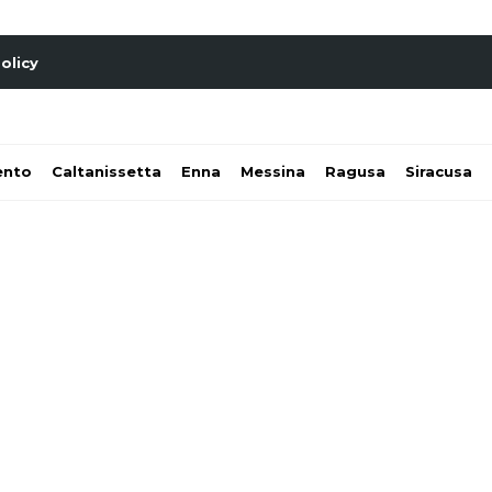
olicy
ento
Caltanissetta
Enna
Messina
Ragusa
Siracusa