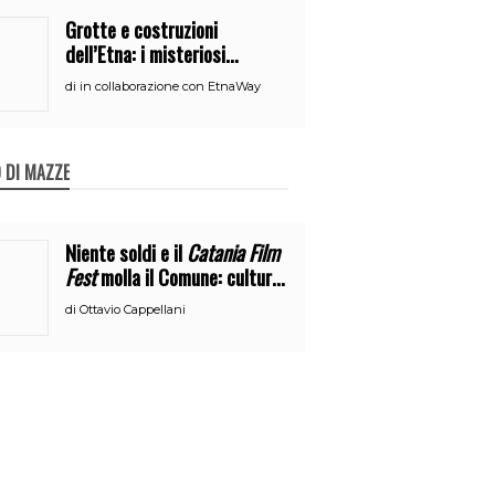
Grotte e costruzioni
dell’Etna: i misteriosi
nascondigli del vulcano
di
in collaborazione con EtnaWay
 DI MAZZE
Niente soldi e il
Catania Film
Fest
molla il Comune: cultura
o broru di ciciri?
di
Ottavio Cappellani