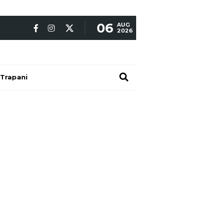
06
AUG
2026
Trapani