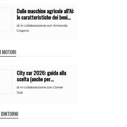
Dalle macchine agricole all’Ai:
le caratteristiche dei beni
per accedere
di
in collaborazione con Armando
all’iperammortamento
Crispino
 I MOTORI
City car 2026: guida alla
scelta (anche per
neopatentati)
di
in collaborazione con Comer
Sud
E DINTORNI