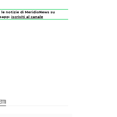
i le notizie di MeridioNews su
sapp:
iscriviti al canale
ETTI