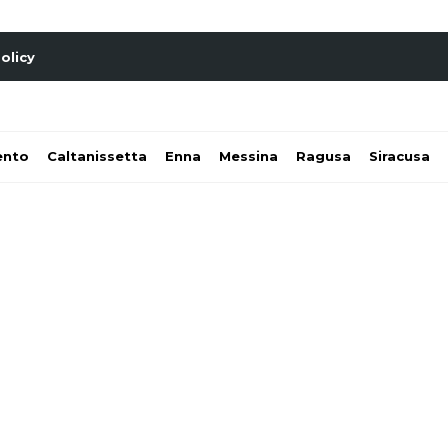
olicy
ento
Caltanissetta
Enna
Messina
Ragusa
Siracusa