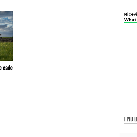
Ricev
What
ne cade
I PIÙ L