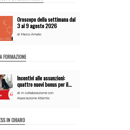
Oroscopo della settimana dal
3 al 9 agosto 2026
di
Marco Amato
A FORMAZIONE
Incentivi alle assunzioni:
quattro nuovi bonus per il
2026
di
in collaborazione con
Associazione Atlantic
ESS IN CHIARO