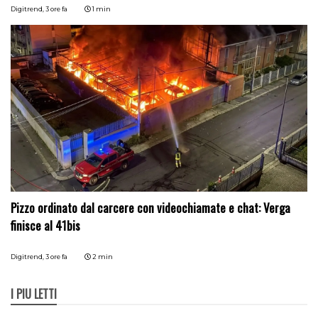
Digitrend,
3 ore fa
1 min
Pizzo ordinato dal carcere con videochiamate e chat: Verga
finisce al 41bis
Digitrend,
3 ore fa
2 min
I PIÙ LETTI