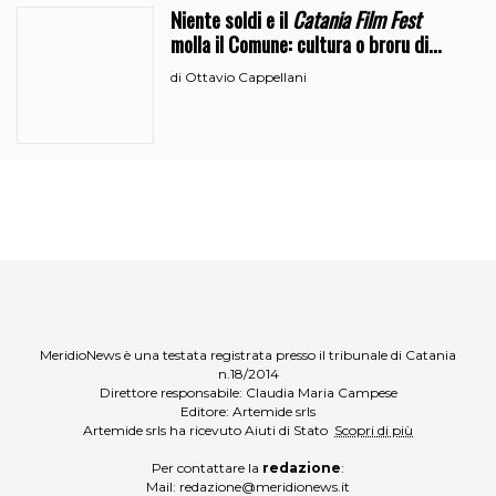
Niente soldi e il
Catania Film Fest
molla il Comune: cultura o broru di
ciciri?
Ottavio Cappellani
di
MeridioNews è una testata registrata presso il tribunale di Catania
n.18/2014
Direttore responsabile: Claudia Maria Campese
Editore: Artemide srls
Artemide srls ha ricevuto Aiuti di Stato
Scopri di più
Per contattare la
redazione
:
Mail:
redazione@meridionews.it