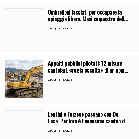
Ombrelloni lasciati per occupare la
spiaggia libera. Maxi sequestro della
Guardia Costiera
Leggi la notizia
Appalti pubblici pilotati: 12 misure
cautelari, «regia occulta» di un uomo
vicino al clan
Leggi la notizia
Lentini e Forzese passano con De
Luca. Per loro è l’ennesimo cambio di
partito
Leggi la notizia