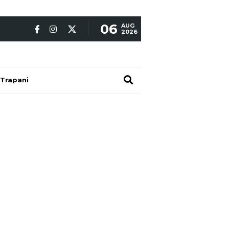
06
AUG
2026
Trapani