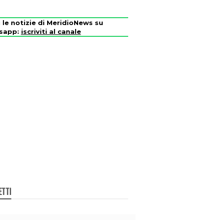
i le notizie di MeridioNews su
sapp:
iscriviti al canale
ETTI