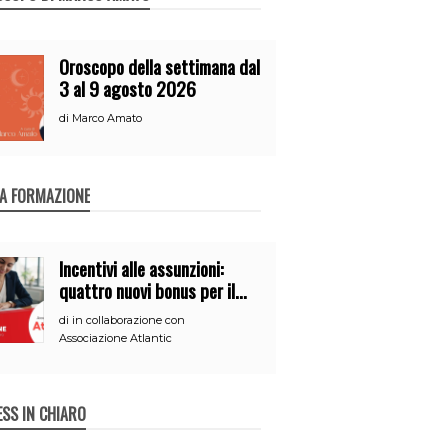
Oroscopo della settimana dal
3 al 9 agosto 2026
di
Marco Amato
A FORMAZIONE
Incentivi alle assunzioni:
quattro nuovi bonus per il
2026
di
in collaborazione con
Associazione Atlantic
ESS IN CHIARO