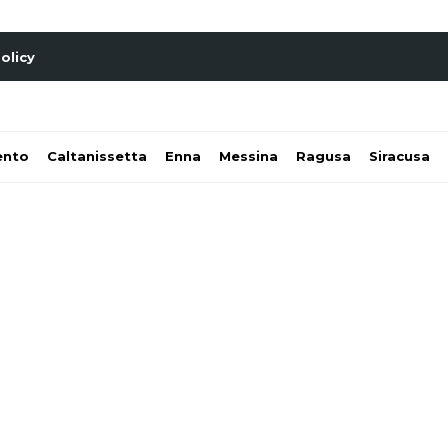
olicy
ento
Caltanissetta
Enna
Messina
Ragusa
Siracusa