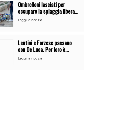
Ombrelloni lasciati per
occupare la spiaggia libera.
Maxi sequestro della Guardia
Leggi la notizia
Costiera
Lentini e Forzese passano
con De Luca. Per loro è
l’ennesimo cambio di partito
Leggi la notizia