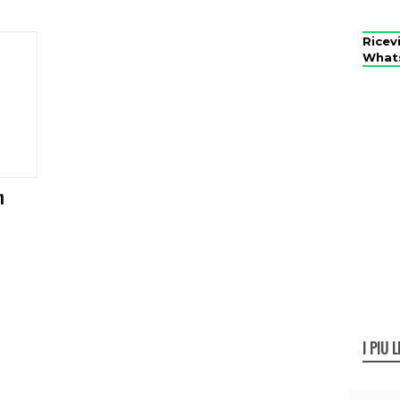
Ricev
What
n
I PIÙ L