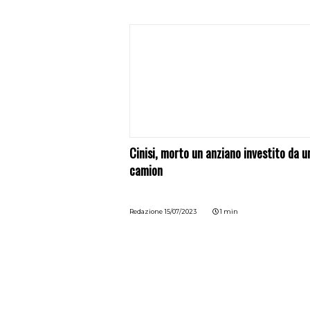
Cinisi, morto un anziano investito da u
camion
Redazione
15/07/2023
1 min