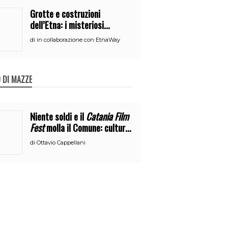
Grotte e costruzioni
dell’Etna: i misteriosi
nascondigli del vulcano
di
in collaborazione con EtnaWay
 DI MAZZE
Niente soldi e il
Catania Film
Fest
molla il Comune: cultura
o broru di ciciri?
di
Ottavio Cappellani