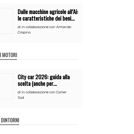
Dalle macchine agricole all’Ai:
le caratteristiche dei beni
per accedere
di
in collaborazione con Armando
all’iperammortamento
Crispino
 I MOTORI
City car 2026: guida alla
scelta (anche per
neopatentati)
di
in collaborazione con Comer
Sud
E DINTORNI