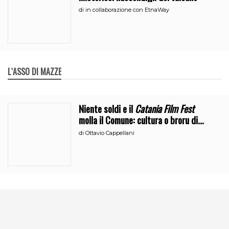
di
in collaborazione con EtnaWay
L`ASSO DI MAZZE
Niente soldi e il
Catania Film Fest
molla il Comune: cultura o broru di
ciciri?
di
Ottavio Cappellani