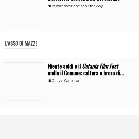
di
in collaborazione con EtnaWay
L`ASSO DI MAZZE
Niente soldi e il
Catania Film Fest
molla il Comune: cultura o broru di
ciciri?
di
Ottavio Cappellani