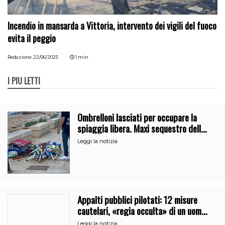
Incendio in mansarda a Vittoria, intervento dei vigili del fuoco
evita il peggio
Redazione
22/06/2025
1 min
I PIÙ LETTI
Ombrelloni lasciati per occupare la
spiaggia libera. Maxi sequestro della
Guardia Costiera
Leggi la notizia
Appalti pubblici pilotati: 12 misure
cautelari, «regia occulta» di un uomo
vicino al clan
Leggi la notizia