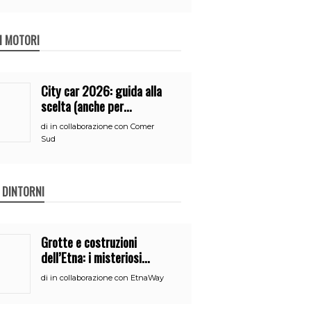
 I MOTORI
City car 2026: guida alla
scelta (anche per
neopatentati)
di
in collaborazione con Comer
Sud
E DINTORNI
Grotte e costruzioni
dell’Etna: i misteriosi
nascondigli del vulcano
di
in collaborazione con EtnaWay