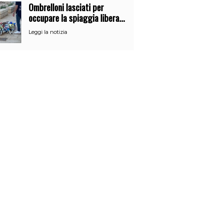
Ombrelloni lasciati per
occupare la spiaggia libera.
Maxi sequestro della Guardia
Leggi la notizia
Costiera