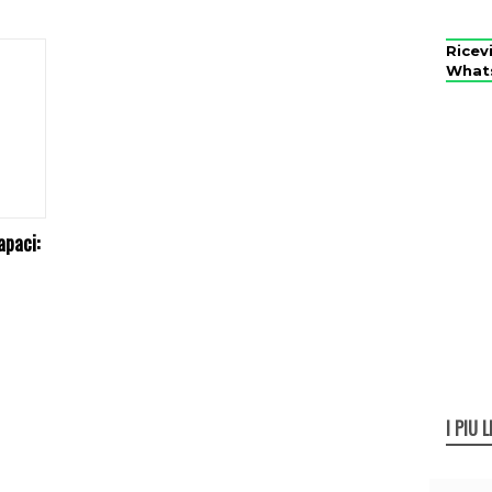
Ricev
What
apaci:
I PIÙ L