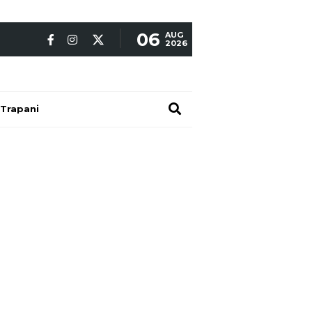
06
AUG
2026
Trapani