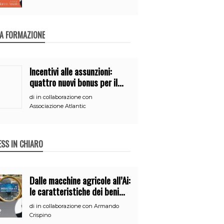
A FORMAZIONE
Incentivi alle assunzioni:
quattro nuovi bonus per il
2026
di
in collaborazione con
Associazione Atlantic
ESS IN CHIARO
Dalle macchine agricole all’Ai:
le caratteristiche dei beni
per accedere
di
in collaborazione con Armando
all’iperammortamento
Crispino