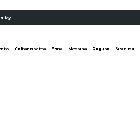
olicy
ento
Caltanissetta
Enna
Messina
Ragusa
Siracusa