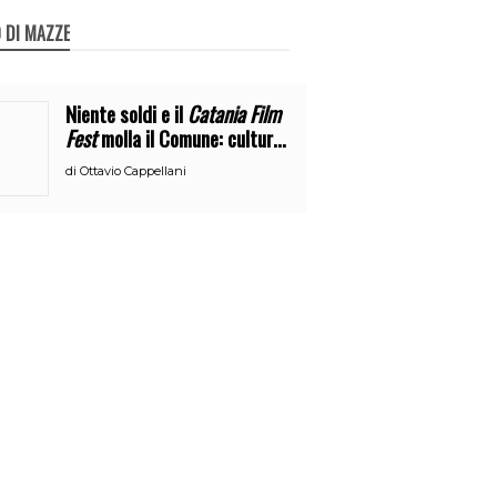
 DI MAZZE
Niente soldi e il
Catania Film
Fest
molla il Comune: cultura
o broru di ciciri?
di
Ottavio Cappellani