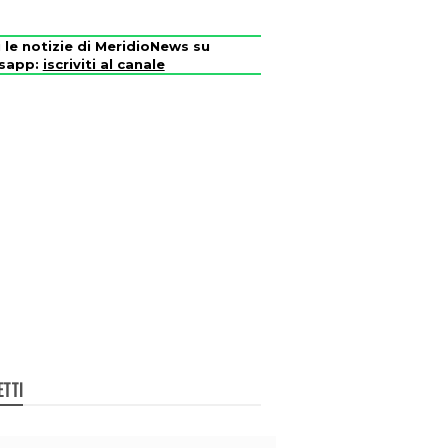
i le notizie di MeridioNews su
sapp:
iscriviti al canale
ETTI