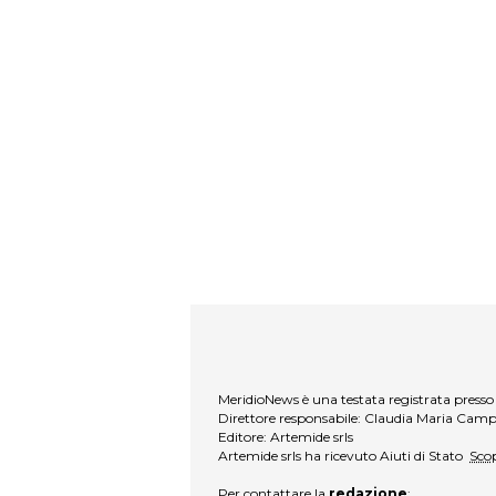
MeridioNews è una testata registrata presso 
Direttore responsabile: Claudia Maria Cam
Editore: Artemide srls
Artemide srls ha ricevuto Aiuti di Stato
Scop
Per contattare la
redazione
: