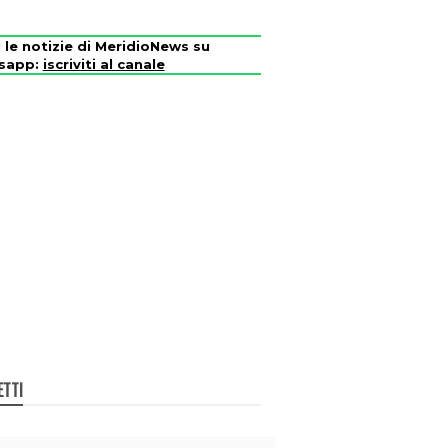
i le notizie di MeridioNews su
sapp:
iscriviti al canale
ETTI