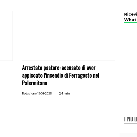
Ricev
What
Arrestato pastore: accusato di aver
appiccato l’incendio di Ferragosto nel
Palermitano
Redazione
19/08/2025
1 min
I PIÙ L