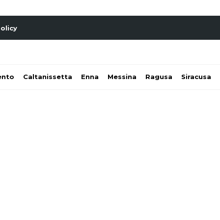
olicy
ento
Caltanissetta
Enna
Messina
Ragusa
Siracusa