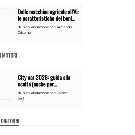
Dalle macchine agricole all’Ai:
le caratteristiche dei beni
per accedere
di
in collaborazione con Armando
all’iperammortamento
Crispino
 I MOTORI
City car 2026: guida alla
scelta (anche per
neopatentati)
di
in collaborazione con Comer
Sud
E DINTORNI