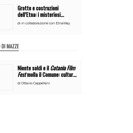
Grotte e costruzioni
dell’Etna: i misteriosi
nascondigli del vulcano
di
in collaborazione con EtnaWay
 DI MAZZE
Niente soldi e il
Catania Film
Fest
molla il Comune: cultura
o broru di ciciri?
di
Ottavio Cappellani