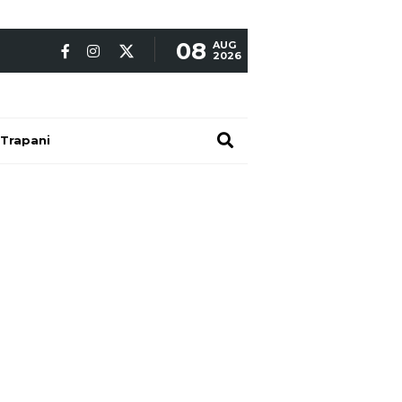
08
AUG
2026
Trapani