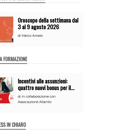
Oroscopo della settimana dal
3 al 9 agosto 2026
di
Marco Amato
A FORMAZIONE
Incentivi alle assunzioni:
quattro nuovi bonus per il
2026
di
in collaborazione con
Associazione Atlantic
ESS IN CHIARO