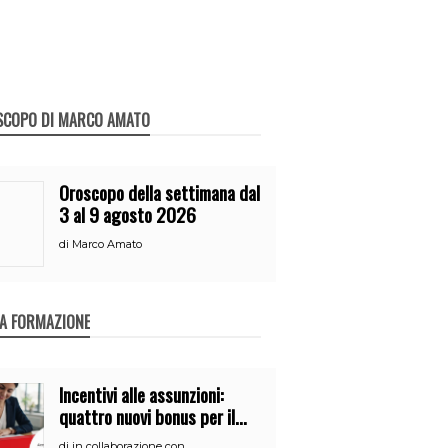
SCOPO DI MARCO AMATO
Oroscopo della settimana dal
3 al 9 agosto 2026
di
Marco Amato
A FORMAZIONE
Incentivi alle assunzioni:
quattro nuovi bonus per il
2026
di
in collaborazione con