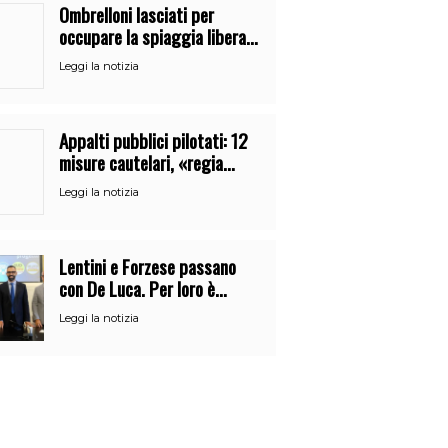
Ombrelloni lasciati per
occupare la spiaggia libera.
Maxi sequestro della Guardia
Leggi la notizia
Costiera
Appalti pubblici pilotati: 12
misure cautelari, «regia
occulta» di un uomo vicino al
Leggi la notizia
clan
Lentini e Forzese passano
con De Luca. Per loro è
l’ennesimo cambio di partito
Leggi la notizia