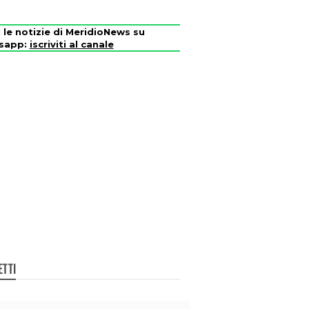
i le notizie di MeridioNews su
sapp:
iscriviti al canale
ETTI