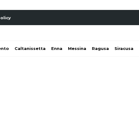
olicy
ento
Caltanissetta
Enna
Messina
Ragusa
Siracusa