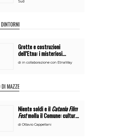
Sud
E DINTORNI
Grotte e costruzioni
dell’Etna: i misteriosi
nascondigli del vulcano
di
in collaborazione con EtnaWay
 DI MAZZE
Niente soldi e il
Catania Film
Fest
molla il Comune: cultura
o broru di ciciri?
di
Ottavio Cappellani