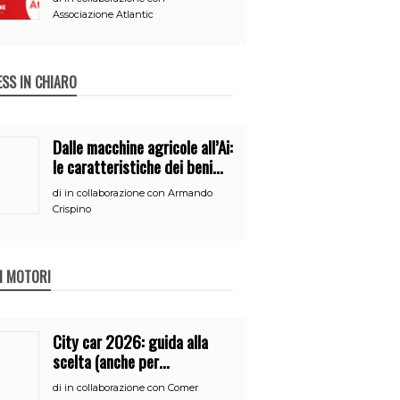
Associazione Atlantic
ESS IN CHIARO
Dalle macchine agricole all’Ai:
le caratteristiche dei beni
per accedere
di
in collaborazione con Armando
all’iperammortamento
Crispino
 I MOTORI
City car 2026: guida alla
scelta (anche per
neopatentati)
di
in collaborazione con Comer