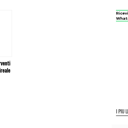
Ricev
What
rventi
ireale
I PIÙ L