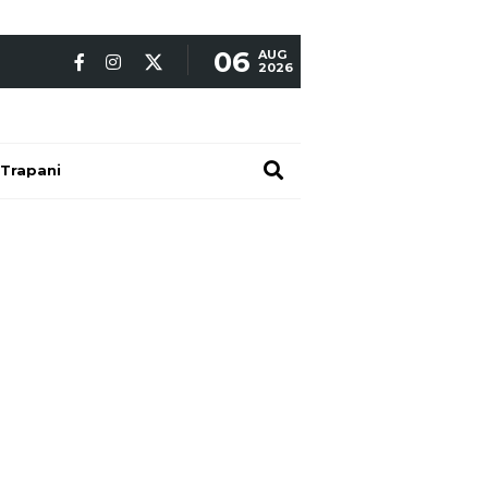
06
AUG
2026
Trapani