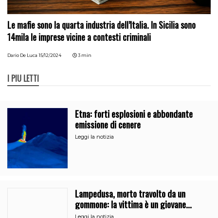
Le mafie sono la quarta industria dell’Italia. In Sicilia sono
14mila le imprese vicine a contesti criminali
Dario De Luca
15/12/2024
3 min
I PIÙ LETTI
Etna: forti esplosioni e abbondante
emissione di cenere
Leggi la notizia
Lampedusa, morto travolto da un
gommone: la vittima è un giovane
regista di Caltanissetta
Leggi la notizia