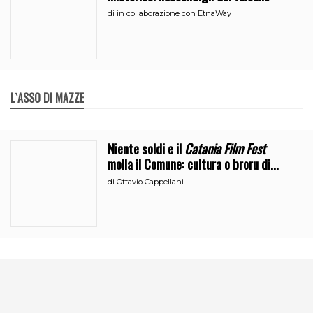
di
in collaborazione con EtnaWay
L`ASSO DI MAZZE
Niente soldi e il
Catania Film Fest
molla il Comune: cultura o broru di
ciciri?
di
Ottavio Cappellani