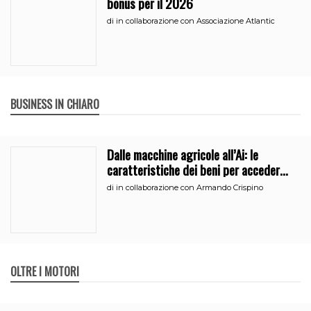
bonus per il 2026
di
in collaborazione con Associazione Atlantic
BUSINESS IN CHIARO
Dalle macchine agricole all’Ai: le
caratteristiche dei beni per accedere
all’iperammortamento
di
in collaborazione con Armando Crispino
OLTRE I MOTORI