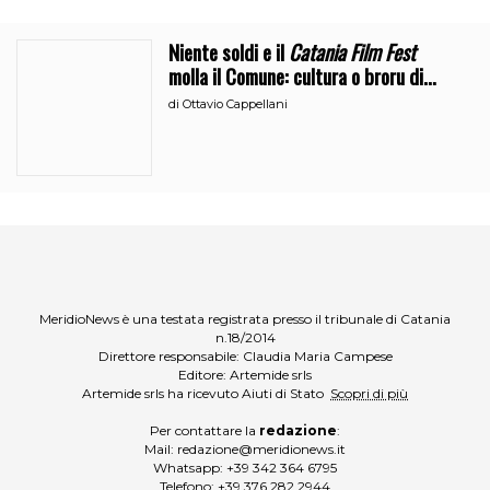
Niente soldi e il
Catania Film Fest
molla il Comune: cultura o broru di
ciciri?
di
Ottavio Cappellani
MeridioNews è una testata registrata presso il tribunale di Catania
n.18/2014
Direttore responsabile: Claudia Maria Campese
Editore: Artemide srls
Artemide srls ha ricevuto Aiuti di Stato
Scopri di più
Per contattare la
redazione
:
Mail:
redazione@meridionews.it
Whatsapp:
+39 342 364 6795
Telefono:
+39 376 282 2944