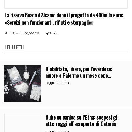
La riserva Bosco d’Alcamo dopo il progetto da 400mila euro:
«Servizi non funzionanti, rifiuti e sterpaglie»
Marta Silvestre
04/07/2026
3 min
I PIÙ LETTI
Riabilitato, libero, poi l’overdose:
muore a Palermo un mese dopo
l’uscita dalla comunità
Leggi la notizia
Nube vulcanica sull’Etna: sospesi gli
atterraggi all’aeroporto di Catania
Leggi la notizia