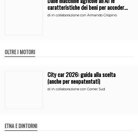
Dalle macchine agricole all’Ai: le
caratteristiche dei beni per accedere
all’iperammortamento
di
in collaborazione con Armando Crispino
OLTRE I MOTORI
City car 2026: guida alla scelta
(anche per neopatentati)
di
in collaborazione con Comer Sud
ETNA E DINTORNI