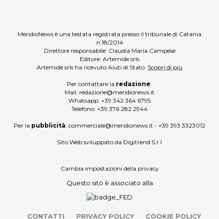
MeridioNews è una testata registrata presso il tribunale di Catania
n.18/2014
Direttore responsabile: Claudia Maria Campese
Editore: Artemide srls
Artemide srls ha ricevuto Aiuti di Stato
Scopri di più
Per contattare la
redazione
:
Mail:
redazione@meridionews.it
Whatsapp:
+39 342 364 6795
Telefono:
+39 376 282 2944
Per la
pubblicità
:
commerciale@meridionews.it
-
+39 393 3323012
Sito Web sviluppato da
Digitrend S.r.l
Cambia impostazioni della privacy
Questo sito è associato alla
CONTATTI
PRIVACY POLICY
COOKIE POLICY