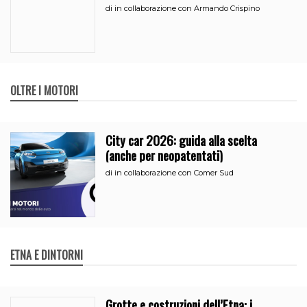
all’iperammortamento
di
in collaborazione con Armando Crispino
OLTRE I MOTORI
City car 2026: guida alla scelta
(anche per neopatentati)
di
in collaborazione con Comer Sud
ETNA E DINTORNI
Grotte e costruzioni dell’Etna: i