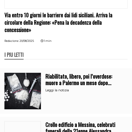
Via entro 10 giorni le barriere dai lidi siciliani. Arriva la
circolare della Regione: «Pena la decadenza della
concessione»
Redazione
20/08/2025
1 min
I PIÙ LETTI
Riabilitato, libero, poi l’overdose:
muore a Palermo un mese dopo
l’uscita dalla comunità
Leggi la notizia
Crollo edificio a Messina, celebrati
funerali della 21enne Alessandra