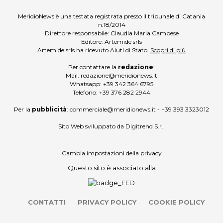
MeridioNews è una testata registrata presso il tribunale di Catania
n.18/2014
Direttore responsabile: Claudia Maria Campese
Editore: Artemide srls
Artemide srls ha ricevuto Aiuti di Stato
Scopri di più
Per contattare la
redazione
:
Mail:
redazione@meridionews.it
Whatsapp:
+39 342 364 6795
Telefono:
+39 376 282 2944
Per la
pubblicità
:
commerciale@meridionews.it
-
+39 393 3323012
Sito Web sviluppato da
Digitrend S.r.l
Cambia impostazioni della privacy
Questo sito è associato alla
CONTATTI
PRIVACY POLICY
COOKIE POLICY