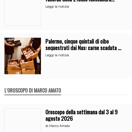
Frazzica
Leggi la notizia
Palermo, cinque quintali di cibo
sequestrati dai Nas: carne scaduta e
gelato in contenitori arrugginiti
Leggi la notizia
L`OROSCOPO DI MARCO AMATO
Oroscopo della settimana dal 3 al 9
agosto 2026
di
Marco Amato