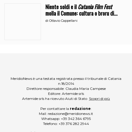
Niente soldi e il
Catania Film Fest
molla il Comune: cultura o broru di
ciciri?
di
Ottavio Cappellani
MeridioNews è una testata registrata presso il tribunale di Catania
n.18/2014
Direttore responsabile: Claudia Maria Campese
Editore: Artemide srls
Artemide srls ha ricevuto Aiuti di Stato
Scopri di più
Per contattare la
redazione
:
Mail:
redazione@meridionews.it
Whatsapp:
+39 342 364 6795
Telefono:
+39 376 282 2944