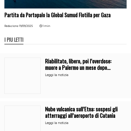
Partita da Portopalo la Global Sumud Flotilla per Gaza
Redazione
19/09/2025
1 min
I PIÙ LETTI
Riabilitato, libero, poi l’overdose:
muore a Palermo un mese dopo
l’uscita dalla comunità
Leggi la notizia
Nube vulcanica sull’Etna: sospesi gli
atterraggi all’aeroporto di Catania
Leggi la notizia