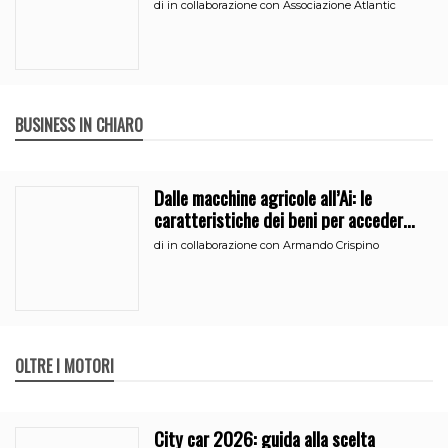
di
in collaborazione con Associazione Atlantic
BUSINESS IN CHIARO
Dalle macchine agricole all’Ai: le
caratteristiche dei beni per accedere
all’iperammortamento
di
in collaborazione con Armando Crispino
OLTRE I MOTORI
City car 2026: guida alla scelta