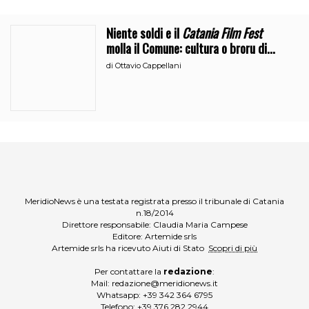
Niente soldi e il
Catania Film Fest
molla il Comune: cultura o broru di
ciciri?
di
Ottavio Cappellani
MeridioNews è una testata registrata presso il tribunale di Catania
n.18/2014
Direttore responsabile: Claudia Maria Campese
Editore: Artemide srls
Artemide srls ha ricevuto Aiuti di Stato
Scopri di più
Per contattare la
redazione
:
Mail:
redazione@meridionews.it
Whatsapp:
+39 342 364 6795
Telefono:
+39 376 282 2944