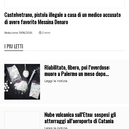
Castelvetrano, pistola illegale a casa di un medico accusato
di avere favorito Messina Denaro
Redazione
19/06/2026
2 min
I PIÙ LETTI
Riabilitato, libero, poi l’overdose:
muore a Palermo un mese dopo
l’uscita dalla comunità
Leggi la notizia
Nube vulcanica sull’Etna: sospesi gli
atterraggi all’aeroporto di Catania
Leggi la notizia