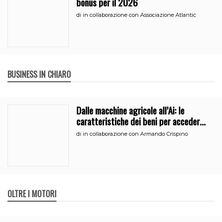
bonus per il 2026
di
in collaborazione con Associazione Atlantic
BUSINESS IN CHIARO
Dalle macchine agricole all’Ai: le
caratteristiche dei beni per accedere
all’iperammortamento
di
in collaborazione con Armando Crispino
OLTRE I MOTORI