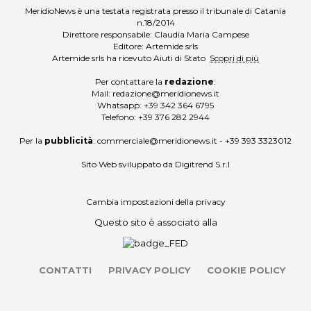
MeridioNews è una testata registrata presso il tribunale di Catania
n.18/2014
Direttore responsabile: Claudia Maria Campese
Editore: Artemide srls
Artemide srls ha ricevuto Aiuti di Stato
Scopri di più
Per contattare la
redazione
:
Mail:
redazione@meridionews.it
Whatsapp:
+39 342 364 6795
Telefono:
+39 376 282 2944
Per la
pubblicità
:
commerciale@meridionews.it
-
+39 393 3323012
Sito Web sviluppato da
Digitrend S.r.l
Cambia impostazioni della privacy
Questo sito è associato alla
CONTATTI
PRIVACY POLICY
COOKIE POLICY