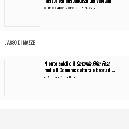
misteriosi nascondigli del vulcano
di
in collaborazione con EtnaWay
L`ASSO DI MAZZE
Niente soldi e il
Catania Film Fest
molla il Comune: cultura o broru di
ciciri?
di
Ottavio Cappellani