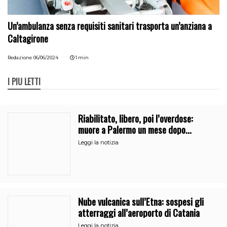
Un’ambulanza senza requisiti sanitari trasporta un’anziana a
Caltagirone
Redazione
06/06/2024
1 min
I PIÙ LETTI
Riabilitato, libero, poi l’overdose:
muore a Palermo un mese dopo
l’uscita dalla comunità
Leggi la notizia
Nube vulcanica sull’Etna: sospesi gli
atterraggi all’aeroporto di Catania
Leggi la notizia