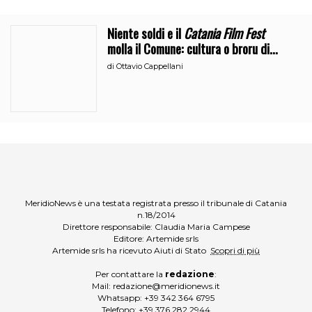
Niente soldi e il
Catania Film Fest
molla il Comune: cultura o broru di
ciciri?
di
Ottavio Cappellani
MeridioNews è una testata registrata presso il tribunale di Catania
n.18/2014
Direttore responsabile: Claudia Maria Campese
Editore: Artemide srls
Artemide srls ha ricevuto Aiuti di Stato
Scopri di più
Per contattare la
redazione
:
Mail:
redazione@meridionews.it
Whatsapp:
+39 342 364 6795
Telefono:
+39 376 282 2944