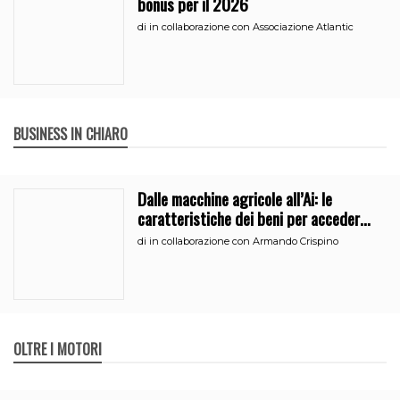
bonus per il 2026
di
in collaborazione con Associazione Atlantic
BUSINESS IN CHIARO
Dalle macchine agricole all’Ai: le
caratteristiche dei beni per accedere
all’iperammortamento
di
in collaborazione con Armando Crispino
OLTRE I MOTORI