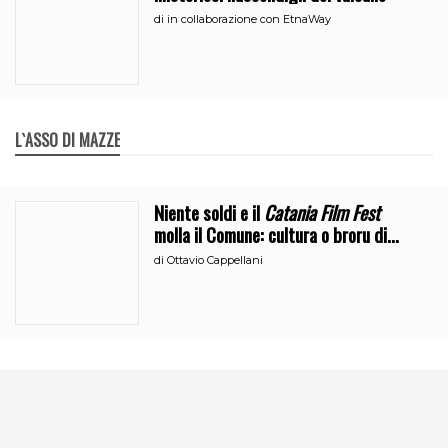
di
in collaborazione con EtnaWay
L`ASSO DI MAZZE
Niente soldi e il
Catania Film Fest
molla il Comune: cultura o broru di
ciciri?
di
Ottavio Cappellani