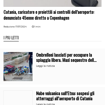
Catania, caricatore e proiettili ai controlli dell’aeroporto:
denunciato 45enne diretto a Copenhagen
Redazione
17/07/2024
1 min
I PIÙ LETTI
Ombrelloni lasciati per occupare la
spiaggia libera. Maxi sequestro della
Guardia Costiera
Leggi la notizia
Nube vulcanica sull’Etna: sospesi gli
atterraggi all’aeroporto di Catania
Leggi la notizia