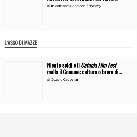
di
in collaborazione con EtnaWay
L`ASSO DI MAZZE
Niente soldi e il
Catania Film Fest
molla il Comune: cultura o broru di
ciciri?
di
Ottavio Cappellani