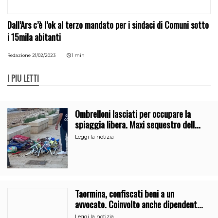
Dall’Ars c’è l’ok al terzo mandato per i sindaci di Comuni sotto
i 15mila abitanti
Redazione
21/02/2023
1 min
I PIÙ LETTI
Ombrelloni lasciati per occupare la
spiaggia libera. Maxi sequestro della
Guardia Costiera
Leggi la notizia
Taormina, confiscati beni a un
avvocato. Coinvolto anche dipendente
del Comune
Leggi la notizia